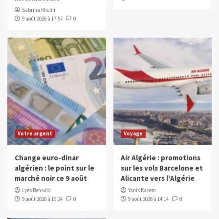
Sabrina Khelifi
9 août 2026 à 17:57
0
Votre argent
Voyage
Change euro-dinar
Air Algérie : promotions
algérien : le point sur le
sur les vols Barcelone et
marché noir ce 9 août
Alicante vers l’Algérie
Lyes Bensaïd
Yanis Kacem
9 août 2026 à 16:24
0
9 août 2026 à 14:14
0