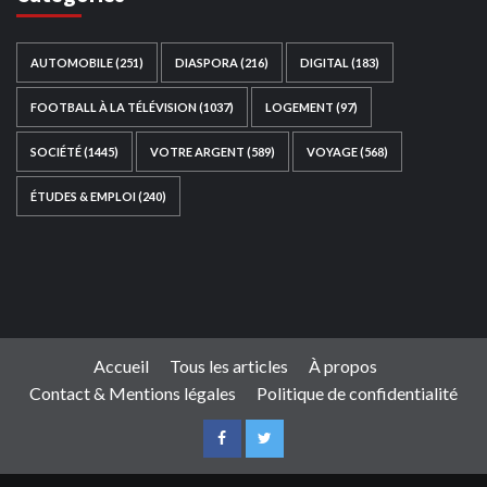
AUTOMOBILE
(251)
DIASPORA
(216)
DIGITAL
(183)
FOOTBALL À LA TÉLÉVISION
(1037)
LOGEMENT
(97)
SOCIÉTÉ
(1445)
VOTRE ARGENT
(589)
VOYAGE
(568)
ÉTUDES & EMPLOI
(240)
Ce site web a été développé par
TAIBOUNI WEB
SOLUTION
|
https://taibouniwebsolution.com
Accueil
Tous les articles
À propos
Contact & Mentions légales
Politique de confidentialité