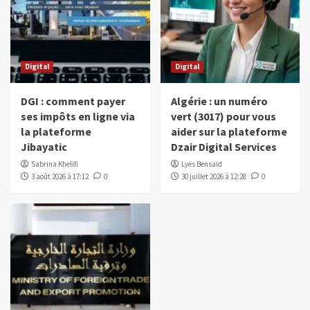
Digital
Digital
DGI : comment payer
Algérie : un numéro
ses impôts en ligne via
vert (3017) pour vous
la plateforme
aider sur la plateforme
Jibayatic
Dzair Digital Services
Sabrina Khelifi
Lyes Bensaïd
3 août 2026 à 17:12
0
30 juillet 2026 à 12:28
0