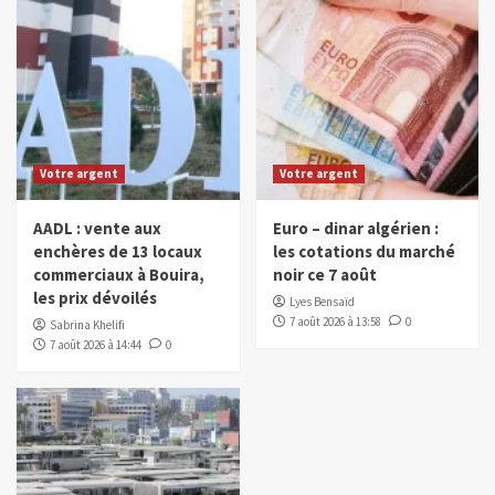
Votre argent
Votre argent
AADL : vente aux
Euro – dinar algérien :
enchères de 13 locaux
les cotations du marché
commerciaux à Bouira,
noir ce 7 août
les prix dévoilés
Lyes Bensaïd
7 août 2026 à 13:58
0
Sabrina Khelifi
7 août 2026 à 14:44
0