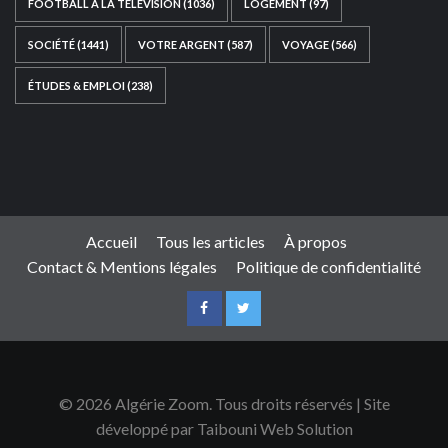
FOOTBALL À LA TÉLÉVISION
(1036)
LOGEMENT
(97)
SOCIÉTÉ
(1441)
VOTRE ARGENT
(587)
VOYAGE
(566)
ÉTUDES & EMPLOI
(238)
Ce site web a été développé par
TAIBOUNI WEB
SOLUTION
|
https://taibouniwebsolution.com
Accueil
Tous les articles
À propos
Contact & Mentions légales
Politique de confidentialité
© 2026 Algérie Zoom. Tous droits réservés | Site
développé par Taibouni Web Solution