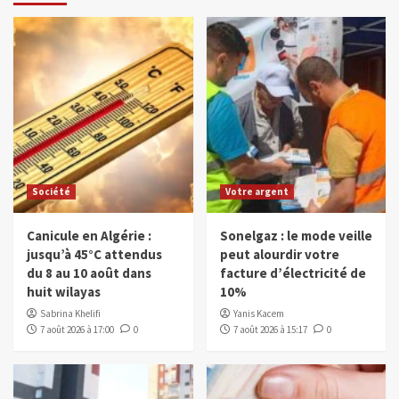
Société
Votre argent
Canicule en Algérie :
Sonelgaz : le mode veille
jusqu’à 45°C attendus
peut alourdir votre
du 8 au 10 août dans
facture d’électricité de
huit wilayas
10%
Sabrina Khelifi
Yanis Kacem
7 août 2026 à 17:00
0
7 août 2026 à 15:17
0