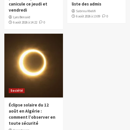
canicule ce jeudi et
liste des admis
vendredi
Sabrina Khelifi
6 août 2026 à 13:09
0
Lyes Bensaïd
6 août 2026 à 14:22
0
Société
Éclipse solaire du 12
août en Algérie :
comment l’observer en
toute sécurité