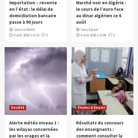
Importation – revente
Marché noir en Algérie :
en l’état : le délai de
le cours de l’euro face
domiciliation bancaire
au dinar algérien ce 6
passe à 90 jours
août
Sabrina Khelifi
Yanis Kacem
6 août 2026 à 15:55
0
6 août 2026 à 15:08
0
Société
Études & Emploi
Alerte météo niveau 1 :
Résultats du concours
les wilayas concernées
des enseignants :
par les orages et la
comment consulter la