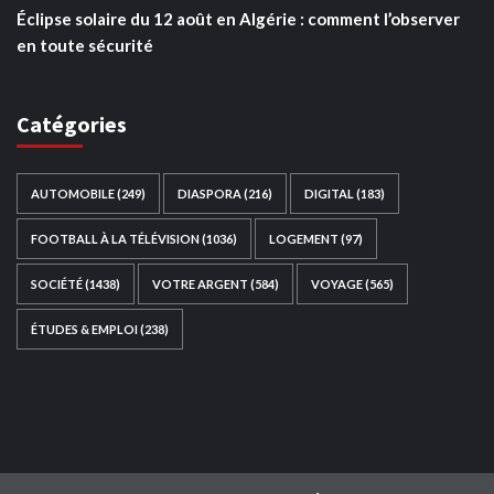
Éclipse solaire du 12 août en Algérie : comment l’observer
en toute sécurité
Catégories
AUTOMOBILE
(249)
DIASPORA
(216)
DIGITAL
(183)
FOOTBALL À LA TÉLÉVISION
(1036)
LOGEMENT
(97)
SOCIÉTÉ
(1438)
VOTRE ARGENT
(584)
VOYAGE
(565)
ÉTUDES & EMPLOI
(238)
Ce site web a été développé par
TAIBOUNI WEB
SOLUTION
|
https://taibouniwebsolution.com