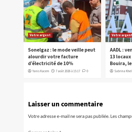
Votre argent
Votre argen
Sonelgaz : le mode veille peut
AADL : ve
alourdir votre facture
13 locau
d’électricité de 10%
Bouira, le
Yanis Kacem
7 août 2026 à 15:17
0
Sabrina Kheli
Laisser un commentaire
Votre adresse e-mail ne sera pas publiée.
Les champs