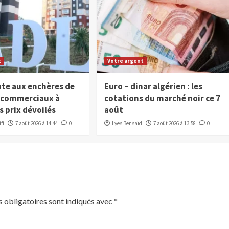
t
Votre argent
nte aux enchères de
Euro – dinar algérien : les
x commerciaux à
cotations du marché noir ce 7
s prix dévoilés
août
fi
7 août 2026 à 14:44
0
Lyes Bensaïd
7 août 2026 à 13:58
0
 obligatoires sont indiqués avec
*