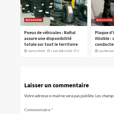
Automobile
Automobile
Pneus de véhicules : Naftal
Plaque d
assure une disponibilité
illisible 
totale sur tout le territoire
conducteu
Sabrina Khelifi
1 août 2026 à 16:02
0
Lyes Bensaïd
Laisser un commentaire
Votre adresse e-mail ne sera pas publiée.
Les champs
Commentaire
*