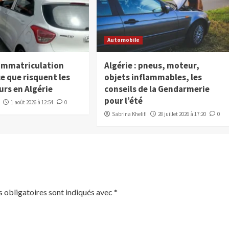
Automobile
’immatriculation
Algérie : pneus, moteur,
: ce que risquent les
objets inflammables, les
rs en Algérie
conseils de la Gendarmerie
pour l’été
1 août 2026 à 12:54
0
Sabrina Khelifi
28 juillet 2026 à 17:20
0
 obligatoires sont indiqués avec
*