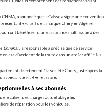
itures. Celles-ci comprennent des réductions variant
 la CNMA, a annoncé que la Caisse a signé une convention
eprésentant exclusif de la marque Chery en Algérie.
e pourront bénéficier d’une assurance multirisque à des
ne
Ennahar
, la responsable a précisé que ce service
n cas d’accident de la route dans un atelier affilié à la
partenant directement à la société Chery, juste après la
n spécialiste », a-t-elle assuré.
eptionnelles à ses abonnés
e le cahier des charges actuel oblige les
iers de réparation pour les véhicules.