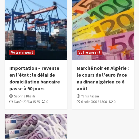
Votre argent
Votre argent
Importation – revente
Marché noir en Algérie :
en l’état : le délai de
le cours de l’euro face
domiciliation bancaire
au dinar algérien ce 6
passe à 90 jours
août
Sabrina Khelifi
Yanis Kacem
6 août 2026 à 15:55
0
6 août 2026 à 15:08
0