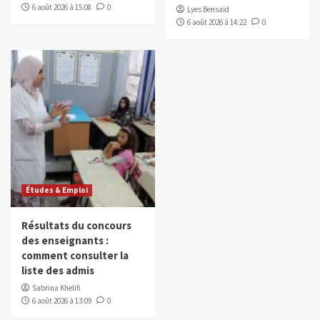
6 août 2026 à 15:08
0
Lyes Bensaïd
6 août 2026 à 14:22
0
Études & Emploi
Résultats du concours
des enseignants :
comment consulter la
liste des admis
Sabrina Khelifi
6 août 2026 à 13:09
0