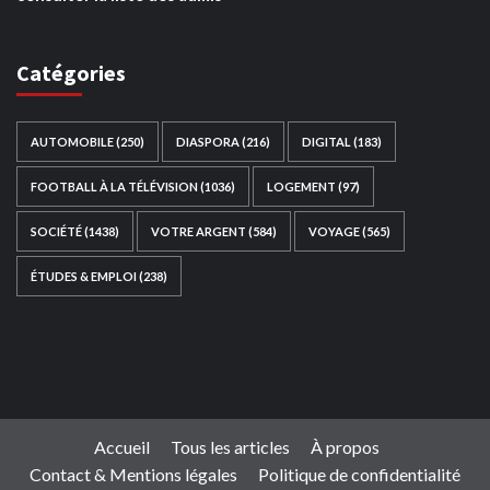
Catégories
AUTOMOBILE
(250)
DIASPORA
(216)
DIGITAL
(183)
FOOTBALL À LA TÉLÉVISION
(1036)
LOGEMENT
(97)
SOCIÉTÉ
(1438)
VOTRE ARGENT
(584)
VOYAGE
(565)
ÉTUDES & EMPLOI
(238)
Ce site web a été développé par
TAIBOUNI WEB
SOLUTION
|
https://taibouniwebsolution.com
Accueil
Tous les articles
À propos
Contact & Mentions légales
Politique de confidentialité