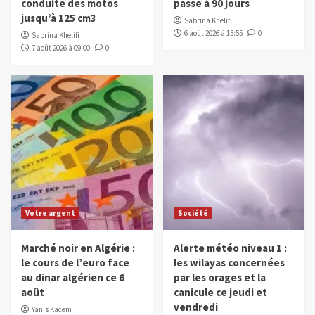
conduite des motos
passe à 90 jours
jusqu’à 125 cm3
Sabrina Khelifi
6 août 2026 à 15:55
0
Sabrina Khelifi
7 août 2026 à 09:00
0
Votre argent
Société
Marché noir en Algérie :
Alerte météo niveau 1 :
le cours de l’euro face
les wilayas concernées
au dinar algérien ce 6
par les orages et la
août
canicule ce jeudi et
vendredi
Yanis Kacem