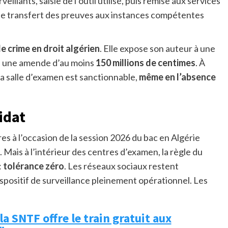
illants, saisie de l’outil utilisé, puis remise aux services
n le transfert des preuves aux instances compétentes
de crime en droit algérien
. Elle expose son auteur à une
à une amende d’au moins
150 millions de centimes
. À
 la salle d’examen est sanctionnable,
même en l’absence
idat
es à l’occasion de la session 2026 du bac en Algérie
 Mais à l’intérieur des centres d’examen, la règle du
:
tolérance zéro
. Les réseaux sociaux restent
dispositif de surveillance pleinement opérationnel. Les
la SNTF offre le train gratuit aux