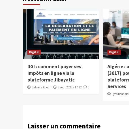
Digital
Digital
DGI : comment payer ses
Algérie :
impôts en ligne via la
(3017) po
plateforme Jibayatic
plateform
Services
Sabrina Khelifi
3 août 2026 à 17:12
0
Lyes Bensaïd
Laisser un commentaire