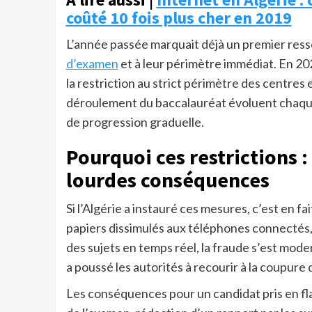
coûté 10 fois plus cher en 2019
L’année passée marquait déjà un premier resse
d’examen
et à leur périmètre immédiat. En 20
la restriction au strict périmètre des centres
déroulement du baccalauréat évoluent chaque 
de progression graduelle.
Pourquoi ces restrictions :
lourdes conséquences
Si l’Algérie a instauré ces mesures, c’est en f
papiers dissimulés aux téléphones connectés, 
des sujets en temps réel, la fraude s’est moder
a poussé les autorités à recourir à la coupure
Les conséquences pour un candidat pris en fla