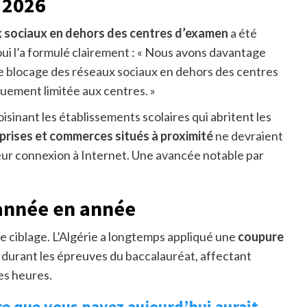
 2026
 sociaux en dehors des centres d’examen
a été
ui l’a formulé clairement : « Nous avons davantage
 de blocage des réseaux sociaux en dehors des centres
uement limitée aux centres. »
sinant les établissements scolaires qui abritent les
prises et commerces situés à proximité
ne devraient
 leur connexion à Internet. Une avancée notable par
’année en année
 de ciblage. L’Algérie a longtemps appliqué une
coupure
durant les épreuves du baccalauréat, affectant
es heures.
 ce que vous payez aujourd’hui aurait