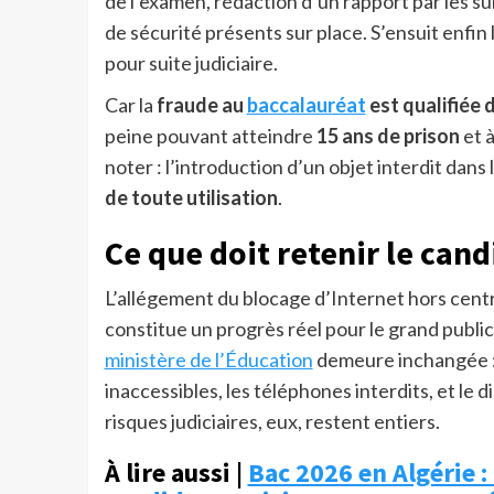
de l’examen, rédaction d’un rapport par les surve
de sécurité présents sur place. S’ensuit enfi
pour suite judiciaire.
Car la
fraude au
baccalauréat
est qualifiée 
peine pouvant atteindre
15 ans de prison
et 
noter : l’introduction d’un objet interdit dans
de toute utilisation
.
Ce que doit retenir le cand
L’allégement du blocage d’Internet hors centr
constitue un progrès réel pour le grand public.
ministère de l’Éducation
demeure inchangée 
inaccessibles, les téléphones interdits, et le 
risques judiciaires, eux, restent entiers.
À lire aussi |
Bac 2026 en Algérie : 