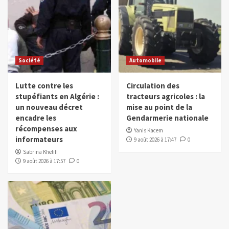
Société
Automobile
Lutte contre les
Circulation des
stupéfiants en Algérie :
tracteurs agricoles : la
un nouveau décret
mise au point de la
encadre les
Gendarmerie nationale
récompenses aux
Yanis Kacem
informateurs
9 août 2026 à 17:47
0
Sabrina Khelifi
9 août 2026 à 17:57
0