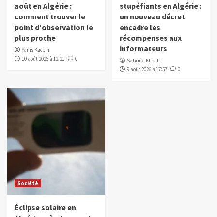
août en Algérie :
stupéfiants en Algérie :
comment trouver le
un nouveau décret
point d’observation le
encadre les
plus proche
récompenses aux
informateurs
Yanis Kacem
10 août 2026 à 12:21
0
Sabrina Khelifi
9 août 2026 à 17:57
0
Société
Éclipse solaire en