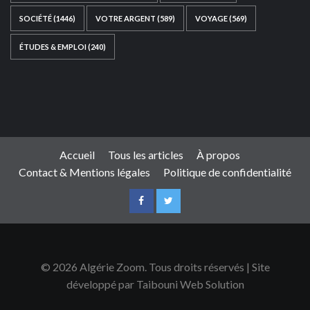
SOCIÉTÉ
(1446)
VOTRE ARGENT
(589)
VOYAGE
(569)
ÉTUDES & EMPLOI
(240)
Ce site web a été développé par
TAIBOUNI WEB
SOLUTION
|
https://taibouniwebsolution.com
Accueil
Tous les articles
À propos
Contact & Mentions légales
Politique de confidentialité
© 2026 Algérie Zoom. Tous droits réservés | Site
développé par Taibouni Web Solution