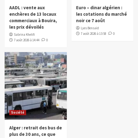
AADL : vente aux
Euro – dinar algérien :
enchères de 13 locaux
les cotations du marché
commerciaux à Bouira,
noir ce 7 août
les prix dévoilés
Lyes Bensaïd
7 août 2026 à 13:58
0
Sabrina Khelifi
7 août 2026 à 14:44
0
Société
Alger : retrait des bus de
plus de 30 ans, ce que