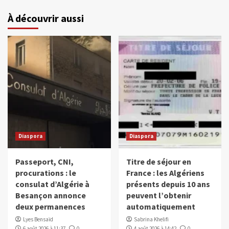
À découvrir aussi
Diaspora
Diaspora
Passeport, CNI,
Titre de séjour en
procurations : le
France : les Algériens
consulat d’Algérie à
présents depuis 10 ans
Besançon annonce
peuvent l’obtenir
deux permanences
automatiquement
Lyes Bensaïd
Sabrina Khelifi
6 août 2026 à 11:37
0
4 août 2026 à 14:42
0