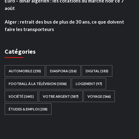
Euro – dinar algérien : les cotations du marché noir ce 7
août
Alger : retrait des bus de plus de 30 ans, ce que doivent
faire les transporteurs
Catégories
AUTOMOBILE
(250)
DIASPORA
(216)
DIGITAL
(183)
FOOTBALL À LA TÉLÉVISION
(1036)
LOGEMENT
(97)
SOCIÉTÉ
(1441)
VOTRE ARGENT
(587)
VOYAGE
(566)
ÉTUDES & EMPLOI
(238)
Ce site web a été développé par
TAIBOUNI WEB
SOLUTION
|
https://taibouniwebsolution.com