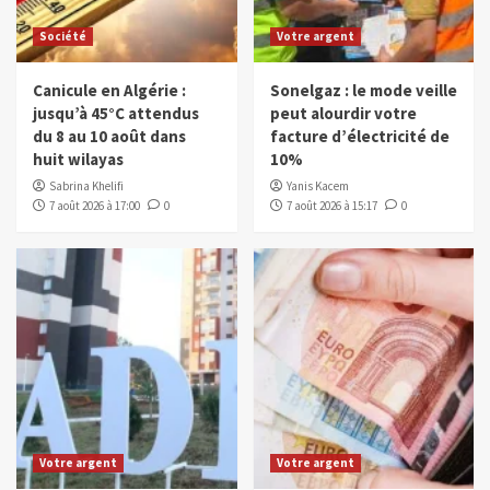
Société
Votre argent
Canicule en Algérie :
Sonelgaz : le mode veille
jusqu’à 45°C attendus
peut alourdir votre
du 8 au 10 août dans
facture d’électricité de
huit wilayas
10%
Sabrina Khelifi
Yanis Kacem
7 août 2026 à 17:00
0
7 août 2026 à 15:17
0
Votre argent
Votre argent