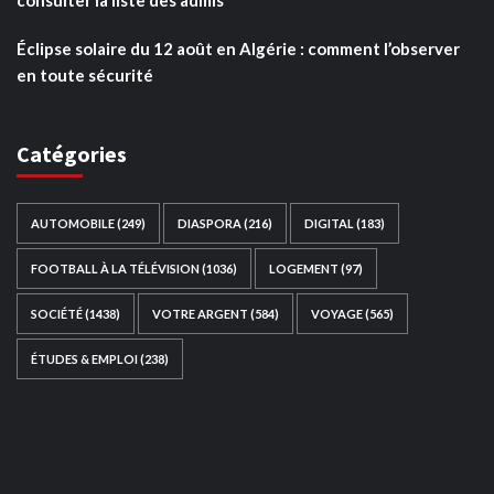
Éclipse solaire du 12 août en Algérie : comment l’observer
en toute sécurité
Catégories
AUTOMOBILE
(249)
DIASPORA
(216)
DIGITAL
(183)
FOOTBALL À LA TÉLÉVISION
(1036)
LOGEMENT
(97)
SOCIÉTÉ
(1438)
VOTRE ARGENT
(584)
VOYAGE
(565)
ÉTUDES & EMPLOI
(238)
Ce site web a été développé par
TAIBOUNI WEB
SOLUTION
|
https://taibouniwebsolution.com