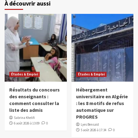
À découvrir aussi
Études & Emploi
Études & Emploi
Résultats du concours
Hébergement
des enseignants :
universitaire en Algérie
comment consulter la
: les 8 motifs de refus
liste des admis
automatique sur
PROGRES
Sabrina Khelifi
6 août 2026 à 13:09
0
Lyes Bensaïd
5 août 2026 à 17:34
0