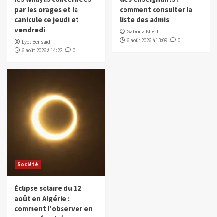
par les orages et la
comment consulter la
canicule ce jeudi et
liste des admis
vendredi
Sabrina Khelifi
6 août 2026 à 13:09
0
Lyes Bensaïd
6 août 2026 à 14:22
0
Société
Éclipse solaire du 12
août en Algérie :
comment l’observer en