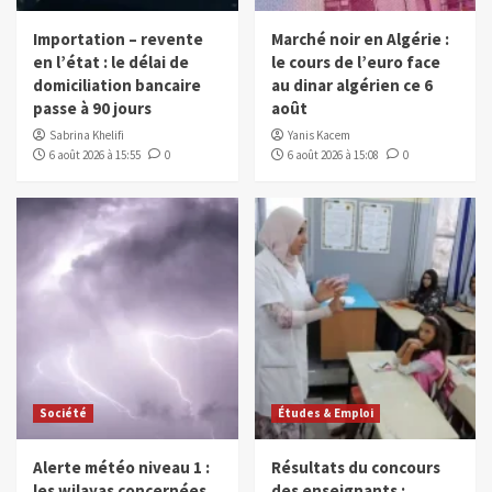
Importation – revente
Marché noir en Algérie :
en l’état : le délai de
le cours de l’euro face
domiciliation bancaire
au dinar algérien ce 6
passe à 90 jours
août
Sabrina Khelifi
Yanis Kacem
6 août 2026 à 15:55
0
6 août 2026 à 15:08
0
Société
Études & Emploi
Alerte météo niveau 1 :
Résultats du concours
les wilayas concernées
des enseignants :