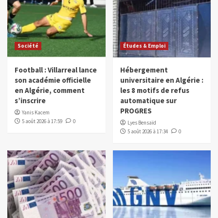
Société
Études & Emploi
Football : Villarreal lance
Hébergement
son académie officielle
universitaire en Algérie :
en Algérie, comment
les 8 motifs de refus
s’inscrire
automatique sur
PROGRES
Yanis Kacem
5 août 2026 à 17:59
0
Lyes Bensaïd
5 août 2026 à 17:34
0