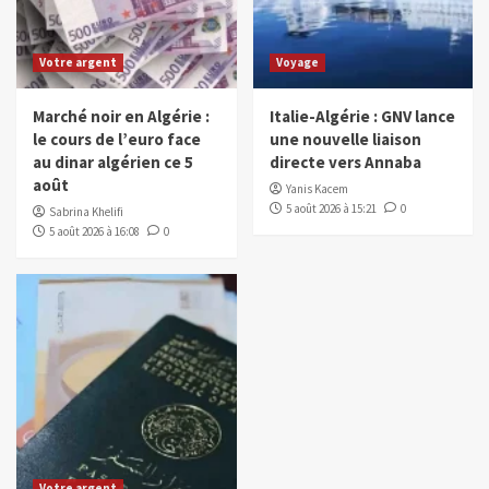
Votre argent
Voyage
Marché noir en Algérie :
Italie-Algérie : GNV lance
le cours de l’euro face
une nouvelle liaison
au dinar algérien ce 5
directe vers Annaba
août
Yanis Kacem
5 août 2026 à 15:21
0
Sabrina Khelifi
5 août 2026 à 16:08
0
Votre argent