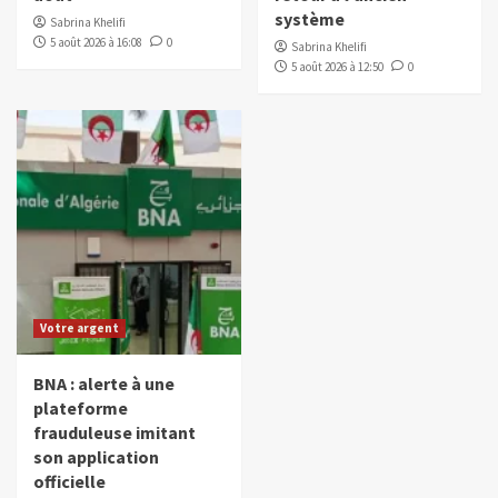
système
Sabrina Khelifi
5 août 2026 à 16:08
0
Sabrina Khelifi
5 août 2026 à 12:50
0
Votre argent
BNA : alerte à une
plateforme
frauduleuse imitant
son application
officielle