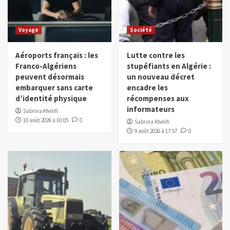
Voyage
Société
Aéroports français : les
Lutte contre les
Franco-Algériens
stupéfiants en Algérie :
peuvent désormais
un nouveau décret
embarquer sans carte
encadre les
d’identité physique
récompenses aux
informateurs
Sabrina Khelifi
10 août 2026 à 10:05
0
Sabrina Khelifi
9 août 2026 à 17:57
0