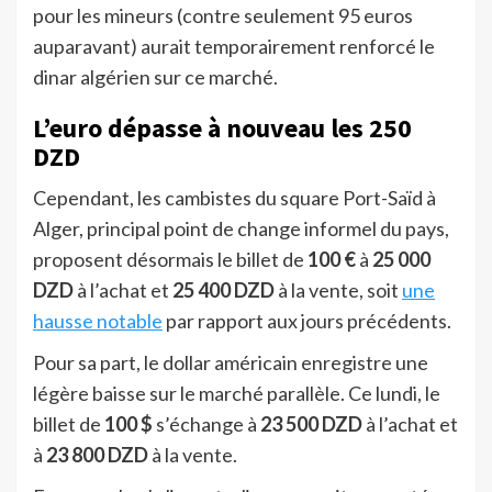
pour les mineurs (contre seulement 95 euros
auparavant) aurait temporairement renforcé le
dinar algérien sur ce marché.
L’euro dépasse à nouveau les 250
DZD
Cependant, les cambistes du square Port-Saïd à
Alger, principal point de change informel du pays,
proposent désormais le billet de
100 €
à
25 000
DZD
à l’achat et
25 400 DZD
à la vente, soit
une
hausse notable
par rapport aux jours précédents.
Pour sa part, le dollar américain enregistre une
légère baisse sur le marché parallèle. Ce lundi, le
billet de
100 $
s’échange à
23 500 DZD
à l’achat et
à
23 800 DZD
à la vente.