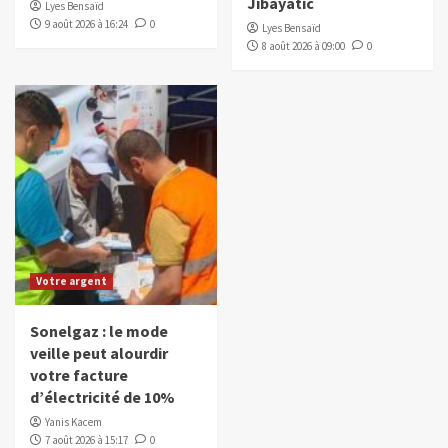
Jibayatic
Lyes Bensaïd
9 août 2026 à 16:24
0
Lyes Bensaïd
8 août 2026 à 09:00
0
Votre argent
Sonelgaz : le mode
veille peut alourdir
votre facture
d’électricité de 10%
Yanis Kacem
7 août 2026 à 15:17
0