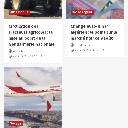
Automobile
Votre argent
Circulation des
Change euro-dinar
tracteurs agricoles : la
algérien : le point sur le
mise au point de la
marché noir ce 9 août
Gendarmerie nationale
Lyes Bensaïd
9 août 2026 à 16:24
0
Yanis Kacem
9 août 2026 à 17:47
0
Voyage