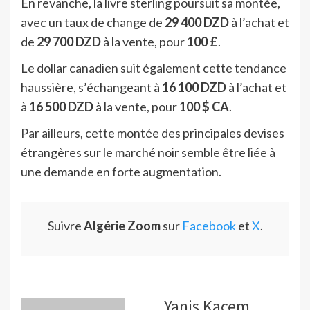
En revanche, la livre sterling poursuit sa montée,
avec un taux de change de
29 400 DZD
à l’achat et
de
29 700 DZD
à la vente, pour
100 £
.
Le dollar canadien suit également cette tendance
haussière, s’échangeant à
16 100 DZD
à l’achat et
à
16 500 DZD
à la vente, pour
100 $ CA
.
Par ailleurs, cette montée des principales devises
étrangères sur le marché noir semble être liée à
une demande en forte augmentation.
Suivre
Algérie Zoom
sur
Facebook
et
X
.
Yanis Kacem