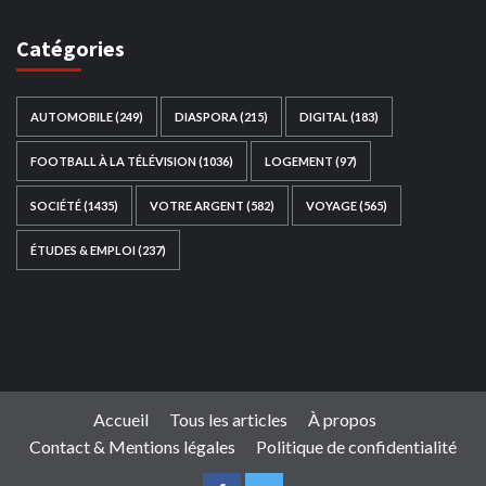
Catégories
AUTOMOBILE
(249)
DIASPORA
(215)
DIGITAL
(183)
FOOTBALL À LA TÉLÉVISION
(1036)
LOGEMENT
(97)
SOCIÉTÉ
(1435)
VOTRE ARGENT
(582)
VOYAGE
(565)
ÉTUDES & EMPLOI
(237)
Ce site web a été développé par
TAIBOUNI WEB
SOLUTION
|
https://taibouniwebsolution.com
Accueil
Tous les articles
À propos
Contact & Mentions légales
Politique de confidentialité