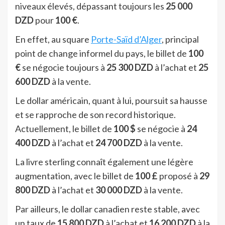
niveaux élevés, dépassant toujours les
25 000
DZD
pour
100 €
.
En effet, au square
Porte-Saïd d’Alger
, principal
point de change informel du pays, le billet de
100
€
se négocie toujours à
25 300 DZD
à l’achat et
25
600 DZD
à la vente.
Le dollar américain, quant à lui, poursuit sa hausse
et se rapproche de son record historique.
Actuellement, le billet de
100 $
se négocie à
24
400 DZD
à l’achat et
24 700 DZD
à la vente.
La livre sterling connaît également une légère
augmentation, avec le billet de
100 £
proposé à
29
800 DZD
à l’achat et
30 000 DZD
à la vente.
Par ailleurs, le dollar canadien reste stable, avec
un taux de
15 800 DZD
à l’achat et
16 200 DZD
à la