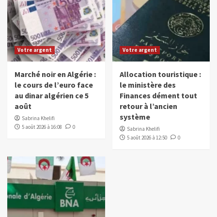
Votre argent
Votre argent
Marché noir en Algérie :
Allocation touristique :
le cours de l’euro face
le ministère des
au dinar algérien ce 5
Finances dément tout
août
retour à l’ancien
système
Sabrina Khelifi
5 août 2026 à 16:08
0
Sabrina Khelifi
5 août 2026 à 12:50
0