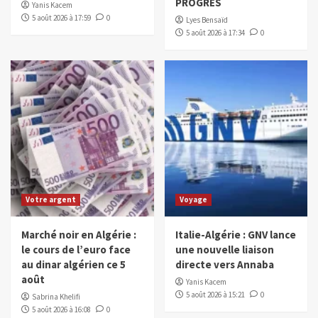
PROGRES
Yanis Kacem
5 août 2026 à 17:59
0
Lyes Bensaïd
5 août 2026 à 17:34
0
Votre argent
Voyage
Marché noir en Algérie :
Italie-Algérie : GNV lance
le cours de l’euro face
une nouvelle liaison
au dinar algérien ce 5
directe vers Annaba
août
Yanis Kacem
5 août 2026 à 15:21
0
Sabrina Khelifi
5 août 2026 à 16:08
0