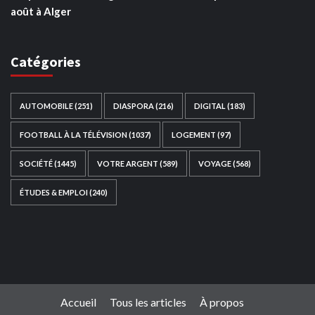
août à Alger
Catégories
AUTOMOBILE
(251)
DIASPORA
(216)
DIGITAL
(183)
FOOTBALL À LA TÉLÉVISION
(1037)
LOGEMENT
(97)
SOCIÉTÉ
(1445)
VOTRE ARGENT
(589)
VOYAGE
(568)
ÉTUDES & EMPLOI
(240)
Ce site web a été développé par
TAIBOUNI WEB
SOLUTION
|
https://taibouniwebsolution.com
Accueil
Tous les articles
À propos