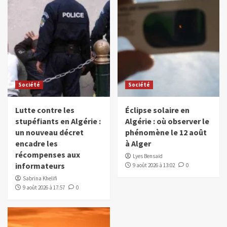
Société
Société
Lutte contre les
Éclipse solaire en
stupéfiants en Algérie :
Algérie : où observer le
un nouveau décret
phénomène le 12 août
encadre les
à Alger
récompenses aux
Lyes Bensaïd
informateurs
9 août 2026 à 13:02
0
Sabrina Khelifi
9 août 2026 à 17:57
0