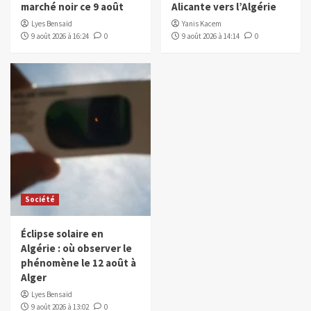
marché noir ce 9 août
Alicante vers l’Algérie
Lyes Bensaïd
Yanis Kacem
9 août 2026 à 16:24
0
9 août 2026 à 14:14
0
Société
Éclipse solaire en
Algérie : où observer le
phénomène le 12 août à
Alger
Lyes Bensaïd
9 août 2026 à 13:02
0