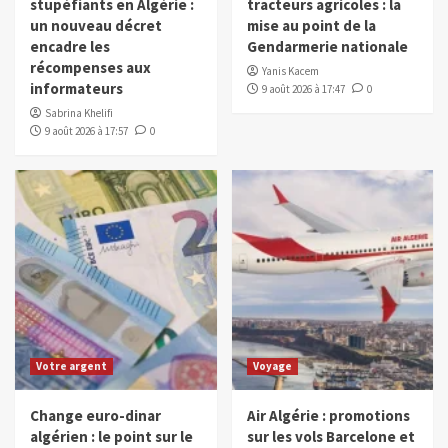
stupéfiants en Algérie :
tracteurs agricoles : la
un nouveau décret
mise au point de la
encadre les
Gendarmerie nationale
récompenses aux
Yanis Kacem
informateurs
9 août 2026 à 17:47
0
Sabrina Khelifi
9 août 2026 à 17:57
0
Votre argent
Voyage
Change euro-dinar
Air Algérie : promotions
algérien : le point sur le
sur les vols Barcelone et