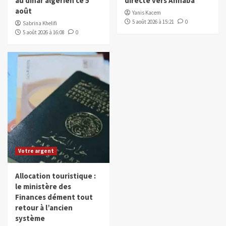
au dinar algérien ce 5
directe vers Annaba
août
Yanis Kacem
5 août 2026 à 15:21
0
Sabrina Khelifi
5 août 2026 à 16:08
0
Votre argent
Allocation touristique :
le ministère des
Finances dément tout
retour à l’ancien
système