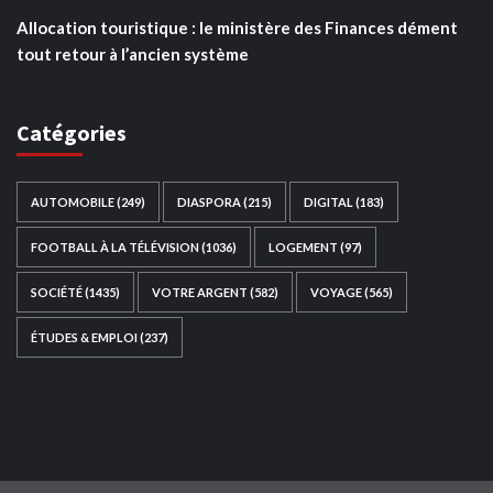
Allocation touristique : le ministère des Finances dément
tout retour à l’ancien système
Catégories
AUTOMOBILE
(249)
DIASPORA
(215)
DIGITAL
(183)
FOOTBALL À LA TÉLÉVISION
(1036)
LOGEMENT
(97)
SOCIÉTÉ
(1435)
VOTRE ARGENT
(582)
VOYAGE
(565)
ÉTUDES & EMPLOI
(237)
Ce site web a été développé par
TAIBOUNI WEB
SOLUTION
|
https://taibouniwebsolution.com