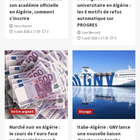
son académie officielle
universitaire en Algérie :
en Algérie, comment
les 8 motifs de refus
s’inscrire
automatique sur
PROGRES
Yanis Kacem
5 août 2026 à 17:59
0
Lyes Bensaïd
5 août 2026 à 17:34
0
Votre argent
Voyage
Marché noir en Algérie :
Italie-Algérie : GNV lance
le cours de l’euro face
une nouvelle liaison