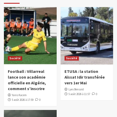
Société
Société
Football : Villarreal
ETUSA : la station
lance son académie
Aïssat Idir transférée
officielle en Algérie,
vers 1er Mai
comment s’inscrire
Lyes Bensaïd
5 août 2026 à 11:57
0
Yanis Kacem
5 août 2026 à 17:59
0