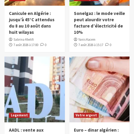
Canicule en Algérie :
Sonelgaz : le mode veille
jusqu’à 45°C attendus
peut alourdir votre
du 8 au 10 août dans
facture d’électricité de
huit wilayas
10%
Sabrina Khelifi
Yanis Kacem
7 août 2026 à 17:00
0
7 août 2026 à 15:17
0
Logement
Votre argent
AADL : vente aux
Euro – dinar algérien :