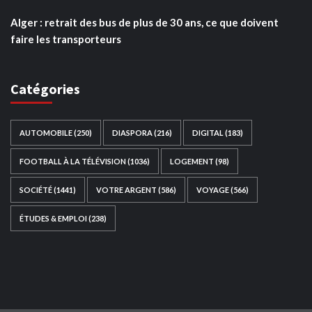
Alger : retrait des bus de plus de 30 ans, ce que doivent
faire les transporteurs
Catégories
AUTOMOBILE
(250)
DIASPORA
(216)
DIGITAL
(183)
FOOTBALL À LA TÉLÉVISION
(1036)
LOGEMENT
(98)
SOCIÉTÉ
(1441)
VOTRE ARGENT
(586)
VOYAGE
(566)
ÉTUDES & EMPLOI
(238)
Ce site web a été développé par
TAIBOUNI WEB
SOLUTION
|
https://taibouniwebsolution.com