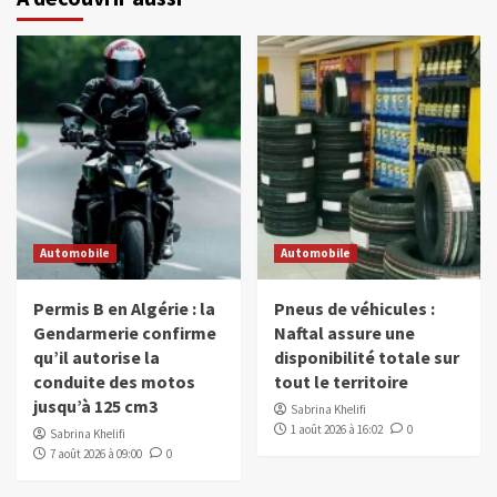
Automobile
Automobile
Permis B en Algérie : la
Pneus de véhicules :
Gendarmerie confirme
Naftal assure une
qu’il autorise la
disponibilité totale sur
conduite des motos
tout le territoire
jusqu’à 125 cm3
Sabrina Khelifi
1 août 2026 à 16:02
0
Sabrina Khelifi
7 août 2026 à 09:00
0