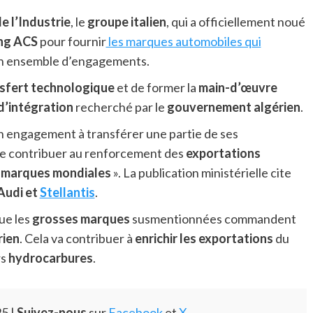
e l’Industrie
, le
groupe italien
, qui a officiellement noué
ing ACS
pour fournir
les marques automobiles qui
 un ensemble d’engagements.
sfert technologique
et de former la
main-d’œuvre
d’intégration
recherché par le
gouvernement algérien
.
on engagement à transférer une partie de ses
 de contribuer au renforcement des
exportations
 marques mondiales
». La publication ministérielle cite
Audi et
Stellantis
.
ue les
grosses marques
susmentionnées commandent
rien
. Cela va contribuer à
enrichir les exportations
du
rs
hydrocarbures
.
5 |
Suivez-nous
sur
Facebook
et
X
.