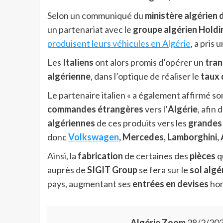
Selon un communiqué du
ministère algérien d
un partenariat avec le
groupe algérien Hold
produisent leurs véhicules en Algérie
, a pris
Les
Italiens
ont alors promis d’opérer un
tran
algérienne
, dans l’optique de réaliser le
taux 
Le partenaire italien « a également affirmé s
commandes étrangères
vers l’
Algérie
, afin
algériennes
de ces produits vers les
grandes
donc
Volkswagen
, Mercedes, Lamborghini, 
Ainsi, la
fabrication
de certaines des
pièces
q
auprès de
SIGIT Group
se fera sur le
sol algé
pays, augmentant ses
entrées en devises
ho
Algérie Zoom
28/2/202