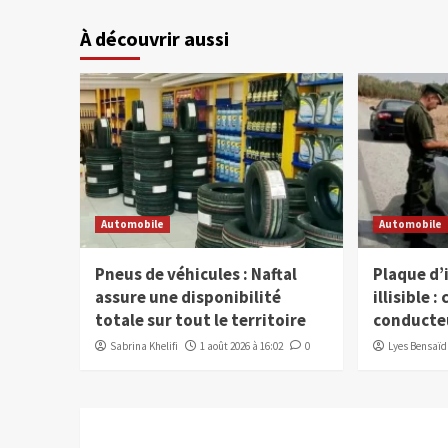
À découvrir aussi
Automobile
Automobile
Pneus de véhicules : Naftal
Plaque d
assure une disponibilité
illisible 
totale sur tout le territoire
conducteu
Sabrina Khelifi
1 août 2026 à 16:02
0
Lyes Bensaïd