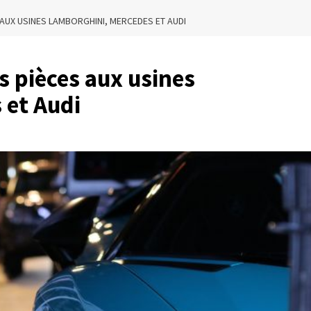
 AUX USINES LAMBORGHINI, MERCEDES ET AUDI
es pièces aux usines
 et Audi