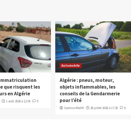
Automobile
’immatriculation
Algérie : pneus, moteur,
: ce que risquent les
objets inflammables, les
rs en Algérie
conseils de la Gendarmerie
pour l’été
1 août 2026 à 12:54
0
Sabrina Khelifi
28 juillet 2026 à 17:20
0