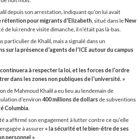
de huit mois.
alil depuis son arrestation, indiquant qu’on lui avait
 rétention pour migrants d’Elizabeth
, situé dans le
New
de lui rendre visite dimanche, il n’était pas là-bas.
 particulier de Khalil, mais a signalé dans un
s sur la présence d’agents de l’ICE autour du campus
continuera à respecter la loi, et les forces de l’ordre
rer dans les zones non publiques de l’université. »
ation de Mahmoud Khalil a eu lieu au lendemain de
nulation d’environ
400 millions de dollars
de subventions
té Columbia
.
ité a affirmé son engagement à lutter contre ce qu’elle
t engagée à assurer
« la sécurité et le bien-être de ses
on personnel »
.