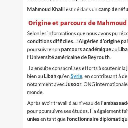
Mahmoud Khalil
est né dans un
camp de réfu
Origine et parcours de Mahmoud 
Selon les informations que nous avons pu récol
conditions difficiles
. L’
Algérien d’origine pa
poursuivre son
parcours académique
au
Liba
l’
Université américaine de Beyrouth
.
Il a ensuite consacré ses efforts à soutenir la
bien au
Liban
qu’en
Syrie
, en contribuant à 
notamment avec
Jusoor
, ONG internationale
monde.
Après avoir travaillé au niveau de l’
ambassade
pour poursuivre ses études. Il a également fait
unies
en tant que
fonctionnaire diplomatiqu