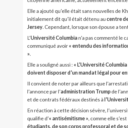
citoyenne américaine, actuellement enceinte 
Elle a ajouté qu’elle était sans nouvelles de Kh
initialement dit qu’il était détenu au
centre de
Jersey
. Cependant, lorsque son épouse a tenté 
L’
Université Columbia
n’a pas commenté le cas
communiqué avoir
« entendu des information
»
.
Elle a souligné aussi :
« L’Université Columbia 
doivent disposer d’un mandat légal pour ent
Il convient de noter par ailleurs que l’arrest
l’annonce par l’
administration Trump
de l’an
et de contrats fédéraux destinés à
l’Universi
En réaction à cette décision sévère, l’univers
qualifie d’
« antisémitisme »
, comme elle s’es
étudiants, de son corps professoral et de s