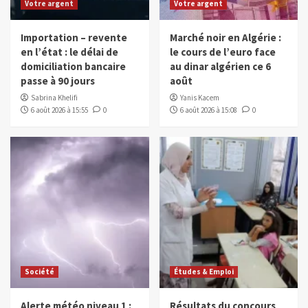
Votre argent
Votre argent
Importation – revente
Marché noir en Algérie :
en l’état : le délai de
le cours de l’euro face
domiciliation bancaire
au dinar algérien ce 6
passe à 90 jours
août
Sabrina Khelifi
Yanis Kacem
6 août 2026 à 15:55
0
6 août 2026 à 15:08
0
Société
Études & Emploi
Alerte météo niveau 1 :
Résultats du concours