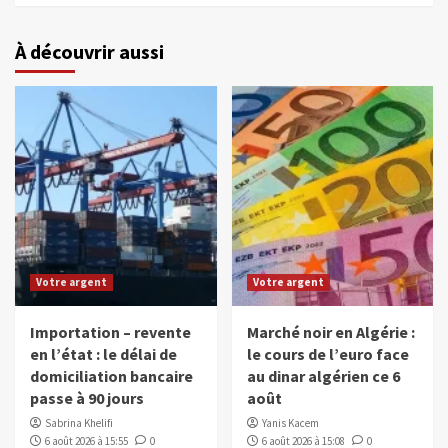
À découvrir aussi
Votre argent
Votre argent
Importation – revente
Marché noir en Algérie :
en l’état : le délai de
le cours de l’euro face
domiciliation bancaire
au dinar algérien ce 6
passe à 90 jours
août
Sabrina Khelifi
Yanis Kacem
6 août 2026 à 15:55
0
6 août 2026 à 15:08
0