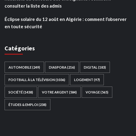
consulter la liste des admis
Éclipse solaire du 12 août en Algérie : comment l’observer
en toute sécurité
Catégories
AUTOMOBILE
(249)
DIASPORA
(216)
DIGITAL
(183)
FOOTBALL À LA TÉLÉVISION
(1036)
LOGEMENT
(97)
SOCIÉTÉ
(1438)
VOTRE ARGENT
(584)
VOYAGE
(565)
ÉTUDES & EMPLOI
(238)
Ce site web a été développé par
TAIBOUNI WEB
SOLUTION
|
https://taibouniwebsolution.com