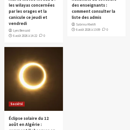
les wilayas concernées
des enseignants :
par les orages et la
comment consulter la
canicule ce jeudi et
liste des admis
vendredi
Sabrina Khelifi
6 août 2026 à 13:09
0
Lyes Bensaïd
6 août 2026 à 14:22
0
Société
Éclipse solaire du 12
août en Algérie :