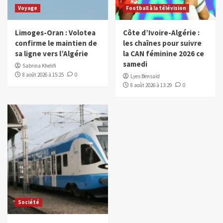
Voyage
Football à la télévision
Limoges-Oran : Volotea
Côte d’Ivoire-Algérie :
confirme le maintien de
les chaînes pour suivre
sa ligne vers l’Algérie
la CAN féminine 2026 ce
samedi
Sabrina Khelifi
8 août 2026 à 15:25
0
Lyes Bensaïd
8 août 2026 à 13:29
0
Société