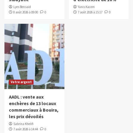
Lyes Bensaïd
Yanis Kacem
8 août 2026 à 09:00
0
7 août 2026 à 15:17
0
Votre argent
AADL : vente aux
enchères de 13 locaux
commerciaux à Bouira,
les prix dévoilés
Sabrina Khelifi
7 août 2026 à 14:44
0