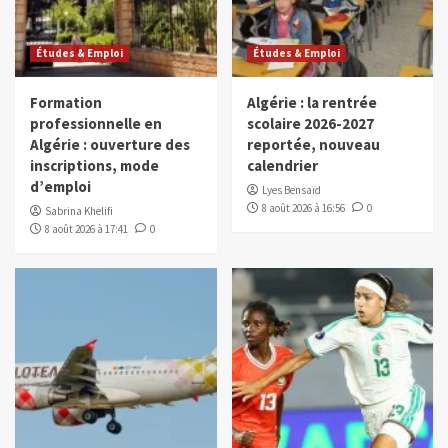
Études & Emploi
Études & Emploi
Formation
Algérie : la rentrée
professionnelle en
scolaire 2026-2027
Algérie : ouverture des
reportée, nouveau
inscriptions, mode
calendrier
d’emploi
Lyes Bensaïd
8 août 2026 à 16:56
0
Sabrina Khelifi
8 août 2026 à 17:41
0