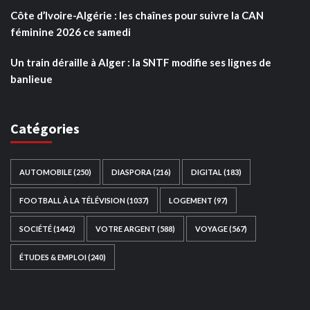
Côte d’Ivoire-Algérie : les chaînes pour suivre la CAN
féminine 2026 ce samedi
Un train déraille à Alger : la SNTF modifie ses lignes de
banlieue
Catégories
AUTOMOBILE
(250)
DIASPORA
(216)
DIGITAL
(183)
FOOTBALL À LA TÉLÉVISION
(1037)
LOGEMENT
(97)
SOCIÉTÉ
(1442)
VOTRE ARGENT
(588)
VOYAGE
(567)
ÉTUDES & EMPLOI
(240)
Ce site web a été développé par
TAIBOUNI WEB