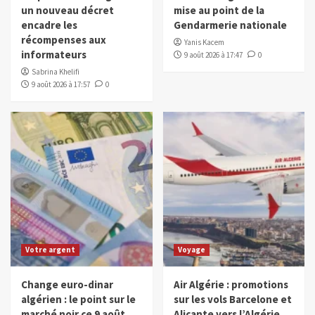
un nouveau décret
mise au point de la
encadre les
Gendarmerie nationale
récompenses aux
Yanis Kacem
informateurs
9 août 2026 à 17:47
0
Sabrina Khelifi
9 août 2026 à 17:57
0
Votre argent
Voyage
Change euro-dinar
Air Algérie : promotions
algérien : le point sur le
sur les vols Barcelone et
marché noir ce 9 août
Alicante vers l’Algérie