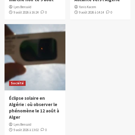
Lyes Bensaïd
Yanis Kacem
9 août 2026 à 16:24
0
9 août 2026 à 14:14
0
Société
Éclipse solaire en
Algérie : où observer le
phénomène le 12 août à
Alger
Lyes Bensaïd
9 août 2026 à 13:02
0