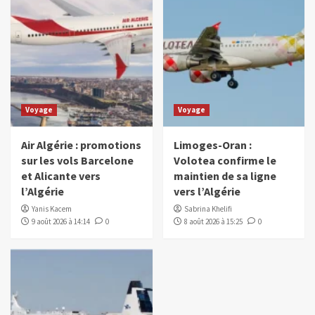
Voyage
Voyage
Air Algérie : promotions
Limoges-Oran :
sur les vols Barcelone
Volotea confirme le
et Alicante vers
maintien de sa ligne
l’Algérie
vers l’Algérie
Yanis Kacem
Sabrina Khelifi
9 août 2026 à 14:14
0
8 août 2026 à 15:25
0