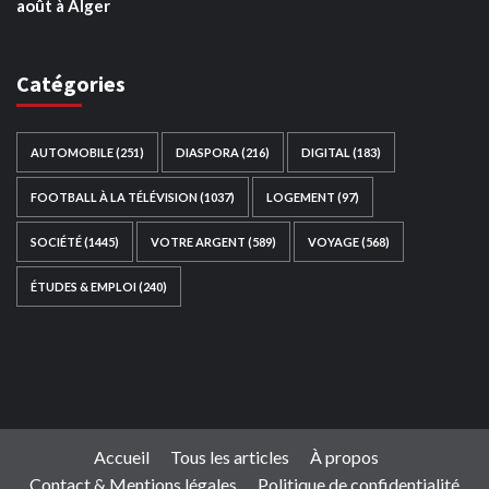
août à Alger
Catégories
AUTOMOBILE
(251)
DIASPORA
(216)
DIGITAL
(183)
FOOTBALL À LA TÉLÉVISION
(1037)
LOGEMENT
(97)
SOCIÉTÉ
(1445)
VOTRE ARGENT
(589)
VOYAGE
(568)
ÉTUDES & EMPLOI
(240)
Ce site web a été développé par
TAIBOUNI WEB
SOLUTION
|
https://taibouniwebsolution.com
Accueil
Tous les articles
À propos
Contact & Mentions légales
Politique de confidentialité