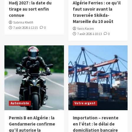
Hadj 2027 : la date du
Algérie Ferries : ce qu’il
tirage au sort enfin
faut savoir avant la
connue
traversée Skikda-
Marseille du 10 août
Sabrina Khelifi
7 août 2026 à 12:15
0
Yanis Kacem
7 août 2026 à 10:13
0
Automobile
Votre argent
Permis B en Algérie : la
Importation – revente
Gendarmerie confirme
en l’état : le délai de
qu’il autorise la
domiciliation bancaire