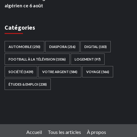
algérien ce 6 août
Catégories
AUTOMOBILE
(250)
DIASPORA
(216)
DIGITAL
(183)
FOOTBALL À LA TÉLÉVISION
(1036)
LOGEMENT
(97)
SOCIÉTÉ
(1439)
VOTRE ARGENT
(584)
VOYAGE
(566)
ÉTUDES & EMPLOI
(238)
Ce site web a été développé par
TAIBOUNI WEB
SOLUTION
|
https://taibouniwebsolution.com
Accueil
Tous les articles
À propos