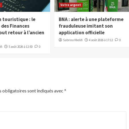
t
Votre argent
 touristique : le
BNA : alerte à une plateforme
 des Finances
frauduleuse imitant son
ut retour à l’ancien
application officielle
Sabrina Khelifi
4 août 2026 à 17:12
0
fi
5 août 2026 à 12:50
0
 obligatoires sont indiqués avec
*