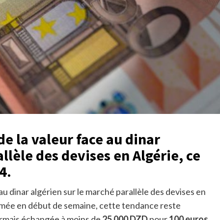
e la valeur face au dinar
llèle des devises en Algérie, ce
4.
au dinar algérien sur le marché parallèle des devises en
mée en début de semaine, cette tendance reste
rmais échangée à moins de
25 000 DZD
pour
100 euros
.