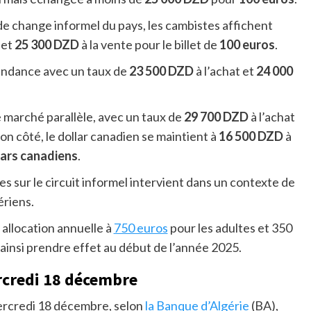
 de change informel du pays, les cambistes affichent
 et
25 300 DZD
à la vente pour le billet de
100 euros
.
 tendance avec un taux de
23 500 DZD
à l’achat et
24 000
 le marché parallèle, avec un taux de
29 700 DZD
à l’achat
son côté, le dollar canadien se maintient à
16 500 DZD
à
lars canadiens
.
s sur le circuit informel intervient dans un contexte de
ériens.
 allocation annuelle à
750 euros
pour les adultes et 350
ainsi prendre effet au début de l’année 2025.
ercredi 18 décembre
mercredi 18 décembre, selon
la Banque d’Algérie
(BA),