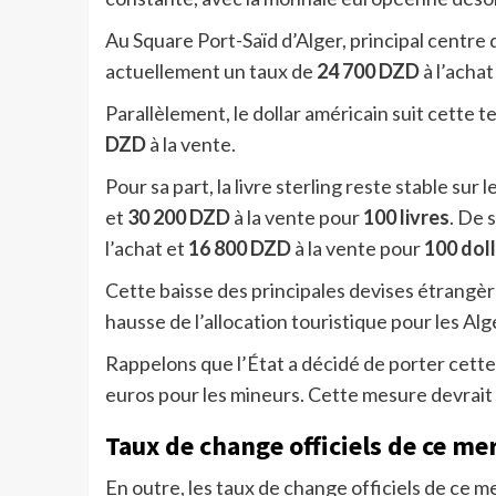
Au Square Port-Saïd d’Alger, principal centre
actuellement un taux de
24 700 DZD
à l’achat
Parallèlement, le dollar américain suit cette
DZD
à la vente.
Pour sa part, la livre sterling reste stable sur
et
30 200 DZD
à la vente pour
100 livres
. De 
l’achat et
16 800 DZD
à la vente pour
100 dol
Cette baisse des principales devises étrangère
hausse de l’allocation touristique pour les Alg
Rappelons que l’État a décidé de porter cette
euros pour les mineurs. Cette mesure devrait 
Taux de change officiels de ce m
En outre, les taux de change officiels de ce 