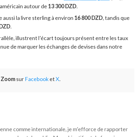
r américain autour de
13 300 DZD
.
aussi la livre sterling à environ
16 800 DZD
, tandis que
 DZD
.
llèle, illustrent l’écart toujours présent entre les taux
tinue de marquer les échanges de devises dans notre
e Zoom
sur
Facebook
et
X
.
érienne comme internationale, je m’efforce de rapporter