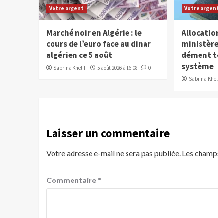
Votre argent
Votre argen
Marché noir en Algérie : le
Allocation
cours de l’euro face au dinar
ministère
algérien ce 5 août
dément to
système
Sabrina Khelifi
5 août 2026 à 16:08
0
Sabrina Kheli
Laisser un commentaire
Votre adresse e-mail ne sera pas publiée.
Les champs
Commentaire
*