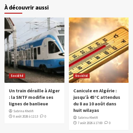
À découvrir aussi
Société
Société
Un train déraille à Alger
Canicule en Algérie :
: la SNTF modifie ses
jusqu’à 45°C attendus
lignes de banlieue
du 8 au 10 août dans
huit wilayas
Sabrina Khelifi
8 août 2026 à 12:13
0
Sabrina Khelifi
7 août 2026 à 17:00
0