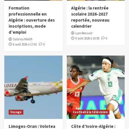
Formation
Algérie : la rentrée
professionnelle en
scolaire 2026-2027
Algérie : ouverture des
reportée, nouveau
inscriptions, mode
calendrier
d’emploi
Lyes Bensaïd
8 août 2026 à 16:56
0
Sabrina Khelifi
8 août 2026 à 17:41
0
Voyage
Football à la télévision
Limoges-Oran : Volotea
Côte d’Ivoire-Algérie :