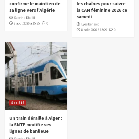
confirme le maintien de
les chaînes pour suivre
sa ligne vers l’Algérie
la CAN féminine 2026 ce
samedi
Sabrina Khelifi
8 août 2026 à 15:25
0
Lyes Bensaïd
8 août 2026 à 13:29
0
Société
Un train déraille à Alger :
la SNTF modifie ses
lignes de banlieue
Sabrina Khelifi