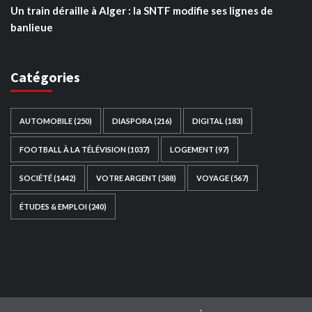
Un train déraille à Alger : la SNTF modifie ses lignes de
banlieue
Catégories
AUTOMOBILE
(250)
DIASPORA
(216)
DIGITAL
(183)
FOOTBALL À LA TÉLÉVISION
(1037)
LOGEMENT
(97)
SOCIÉTÉ
(1442)
VOTRE ARGENT
(588)
VOYAGE
(567)
ÉTUDES & EMPLOI
(240)
Ce site web a été développé par
TAIBOUNI WEB
SOLUTION
|
https://taibouniwebsolution.com