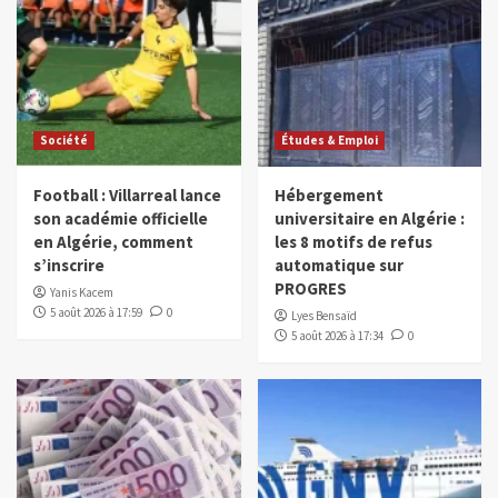
Société
Études & Emploi
Football : Villarreal lance
Hébergement
son académie officielle
universitaire en Algérie :
en Algérie, comment
les 8 motifs de refus
s’inscrire
automatique sur
PROGRES
Yanis Kacem
5 août 2026 à 17:59
0
Lyes Bensaïd
5 août 2026 à 17:34
0