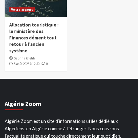
Votre argent
Allocation touristique :
le ministère des
Finances dément tout
retour à l’ancien
système
Sabrina Khelifi
5 août 2026 à 12:50
0
Algérie Zoom
Algérie Zoom est un site d’informations utiles dédié aux
Algériens, en Algérie comme à l’étranger. Nous couvrons
l’actualité pratique qui touche directement leur quotidien.