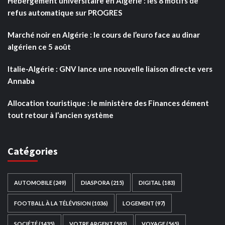
Hébergement universitaire en Algérie : les 8 motifs de
refus automatique sur PROGRES
Marché noir en Algérie : le cours de l’euro face au dinar
algérien ce 5 août
Italie-Algérie : GNV lance une nouvelle liaison directe vers
Annaba
Allocation touristique : le ministère des Finances dément
tout retour à l’ancien système
Catégories
AUTOMOBILE
(249)
DIASPORA
(215)
DIGITAL
(183)
FOOTBALL À LA TÉLÉVISION
(1036)
LOGEMENT
(97)
SOCIÉTÉ
(1435)
VOTRE ARGENT
(582)
VOYAGE
(565)