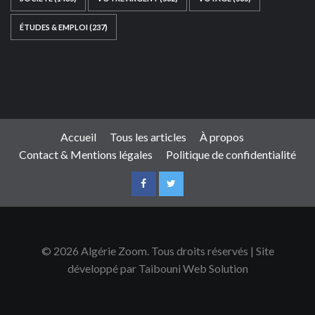
ÉTUDES & EMPLOI
(237)
Ce site web a été développé par
TAIBOUNI WEB
SOLUTION
|
https://taibouniwebsolution.com
Accueil
Tous les articles
À propos
Contact & Mentions légales
Politique de confidentialité
© 2026 Algérie Zoom. Tous droits réservés | Site
développé par Taibouni Web Solution