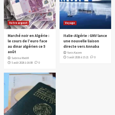
Votre argent
Voyage
Marché noir en Algérie :
Italie-Algérie : GNV lance
le cours de l’euro face
une nouvelle liaison
au dinar algérien ce 5
directe vers Annaba
août
Yanis Kacem
5 août 2026 à 15:21
0
Sabrina Khelifi
5 août 2026 à 16:08
0