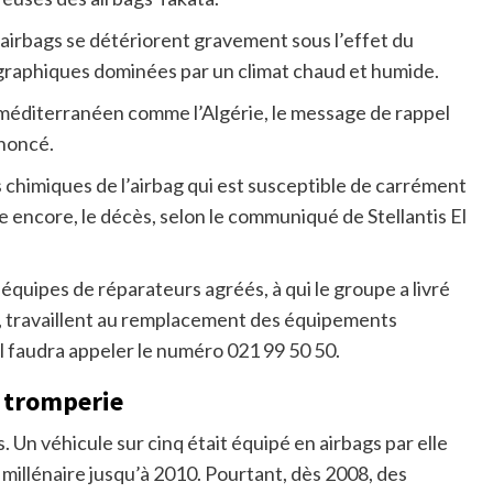
airbags se détériorent gravement sous l’effet du
graphiques dominées par un climat chaud et humide.
s méditerranéen comme l’Algérie, le message de rappel
ononcé.
s chimiques de l’airbag qui est susceptible de carrément
re encore, le décès, selon le communiqué de Stellantis El
équipes de réparateurs agréés, à qui le groupe a livré
é, travaillent au remplacement des équipements
il faudra appeler le numéro 021 99 50 50.
e tromperie
. Un véhicule sur cinq était équipé en airbags par elle
 millénaire jusqu’à 2010. Pourtant, dès 2008, des