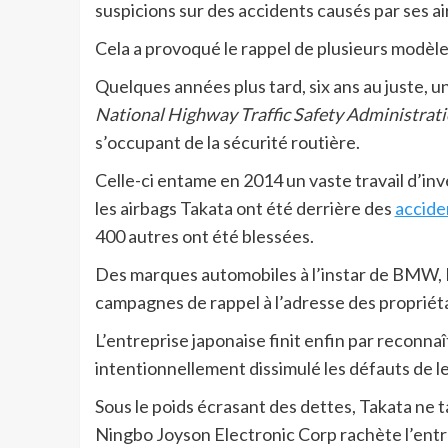
suspicions sur des accidents causés par ses 
Cela a provoqué le rappel de plusieurs modèl
Quelques années plus tard, six ans au juste, un
National Highway Traffic Safety Administra
s’occupant de la sécurité routière.
Celle-ci entame en 2014 un vaste travail d’inv
les airbags Takata ont été derrière des
accide
400 autres ont été blessées.
Des marques automobiles à l’instar de BMW, F
campagnes de rappel à l’adresse des propriéta
L’entreprise japonaise finit enfin par reconnaî
intentionnellement dissimulé les défauts de le
Sous le poids écrasant des dettes, Takata ne ta
Ningbo Joyson Electronic Corp rachète l’entre