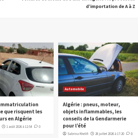
d’importation de A à Z
Automobile
’immatriculation
Algérie : pneus, moteur,
: ce que risquent les
objets inflammables, les
rs en Algérie
conseils de la Gendarmerie
pour l’été
1 août 2026 à 12:54
0
Sabrina Khelifi
28 juillet 2026 à 17:20
0