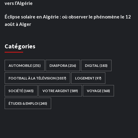
vers l’Algérie
Éclipse solaire en Algérie : où observer le phénomène le 12
août à Alger
Catégories
AUTOMOBILE
(251)
DIASPORA
(216)
DIGITAL
(183)
FOOTBALL À LA TÉLÉVISION
(1037)
LOGEMENT
(97)
SOCIÉTÉ
(1445)
VOTRE ARGENT
(589)
VOYAGE
(568)
ÉTUDES & EMPLOI
(240)
Ce site web a été développé par
TAIBOUNI WEB
SOLUTION
|
https://taibouniwebsolution.com