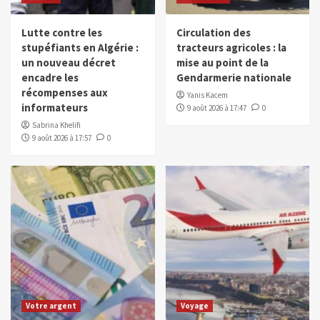
Lutte contre les
Circulation des
stupéfiants en Algérie :
tracteurs agricoles : la
un nouveau décret
mise au point de la
encadre les
Gendarmerie nationale
récompenses aux
Yanis Kacem
informateurs
9 août 2026 à 17:47
0
Sabrina Khelifi
9 août 2026 à 17:57
0
Votre argent
Voyage