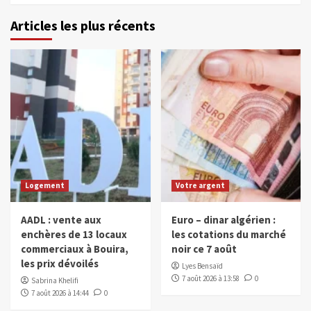
Articles les plus récents
Logement
Votre argent
AADL : vente aux
Euro – dinar algérien :
enchères de 13 locaux
les cotations du marché
commerciaux à Bouira,
noir ce 7 août
les prix dévoilés
Lyes Bensaïd
7 août 2026 à 13:58
0
Sabrina Khelifi
7 août 2026 à 14:44
0