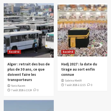
Société
Société
Alger : retrait des bus de
Hadj 2027 : la date du
plus de 30 ans, ce que
tirage au sort enfin
doivent faire les
connue
transporteurs
Sabrina Khelifi
7 août 2026 à 12:15
0
Yanis Kacem
7 août 2026 à 13:24
0