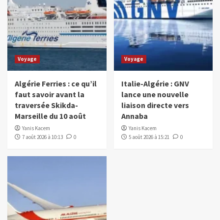
Voyage
Voyage
Algérie Ferries : ce qu’il
Italie-Algérie : GNV
faut savoir avant la
lance une nouvelle
traversée Skikda-
liaison directe vers
Marseille du 10 août
Annaba
Yanis Kacem
Yanis Kacem
7 août 2026 à 10:13
0
5 août 2026 à 15:21
0