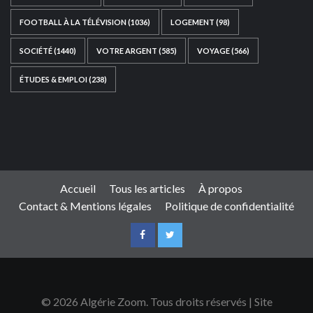
FOOTBALL À LA TÉLÉVISION
(1036)
LOGEMENT
(98)
SOCIÉTÉ
(1440)
VOTRE ARGENT
(585)
VOYAGE
(566)
ÉTUDES & EMPLOI
(238)
Ce site web a été développé par
TAIBOUNI WEB
SOLUTION
|
https://taibouniwebsolution.com
Accueil
Tous les articles
À propos
Contact & Mentions légales
Politique de confidentialité
© 2026 Algérie Zoom. Tous droits réservés | Site