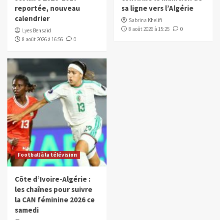
reportée, nouveau
sa ligne vers l’Algérie
calendrier
Sabrina Khelifi
8 août 2026 à 15:25
0
Lyes Bensaïd
8 août 2026 à 16:56
0
Football à la télévision
Côte d’Ivoire-Algérie :
les chaînes pour suivre
la CAN féminine 2026 ce
samedi