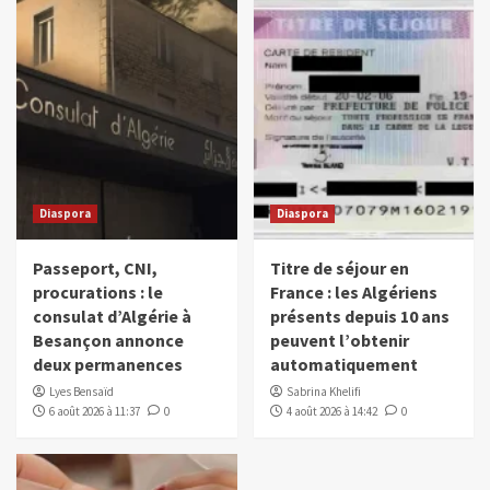
Diaspora
Diaspora
Passeport, CNI,
Titre de séjour en
procurations : le
France : les Algériens
consulat d’Algérie à
présents depuis 10 ans
Besançon annonce
peuvent l’obtenir
deux permanences
automatiquement
Lyes Bensaïd
Sabrina Khelifi
6 août 2026 à 11:37
0
4 août 2026 à 14:42
0