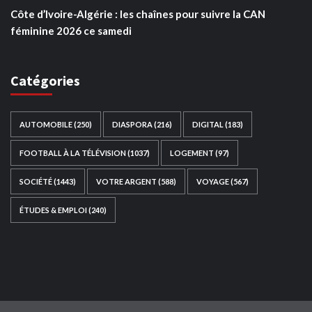
Côte d’Ivoire-Algérie : les chaînes pour suivre la CAN
féminine 2026 ce samedi
Catégories
AUTOMOBILE
(250)
DIASPORA
(216)
DIGITAL
(183)
FOOTBALL À LA TÉLÉVISION
(1037)
LOGEMENT
(97)
SOCIÉTÉ
(1443)
VOTRE ARGENT
(588)
VOYAGE
(567)
ÉTUDES & EMPLOI
(240)
Ce site web a été développé par
TAIBOUNI WEB
SOLUTION
|
https://taibouniwebsolution.com