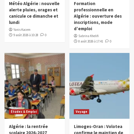
Météo Algérie : nouvelle
Formation
alerte pluies, orages et
professionnelle en
canicule ce dimanche et
Algérie : ouverture des
lundi
inscriptions, mode
d’emploi
Yanis Kacem
9 août 2026 à 10:28
0
Sabrina Khelifi
8 août 2026 à 17:41
0
Études & Emploi
Voyage
Algérie : la rentrée
Limoges-Oran : Volotea
scolaire 2026-2027
confirme le maintien de