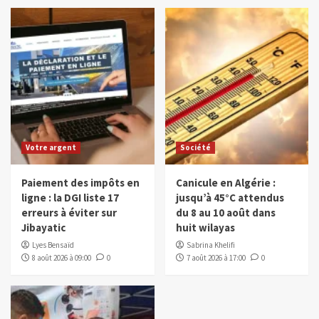
Votre argent
Société
Paiement des impôts en
Canicule en Algérie :
ligne : la DGI liste 17
jusqu’à 45°C attendus
erreurs à éviter sur
du 8 au 10 août dans
Jibayatic
huit wilayas
Lyes Bensaïd
Sabrina Khelifi
8 août 2026 à 09:00
0
7 août 2026 à 17:00
0