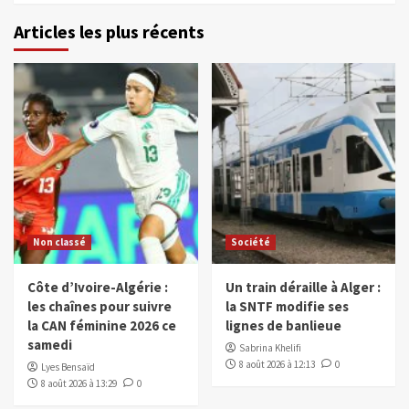
Articles les plus récents
Non classé
Société
Côte d’Ivoire-Algérie :
Un train déraille à Alger :
les chaînes pour suivre
la SNTF modifie ses
la CAN féminine 2026 ce
lignes de banlieue
samedi
Sabrina Khelifi
8 août 2026 à 12:13
0
Lyes Bensaïd
8 août 2026 à 13:29
0