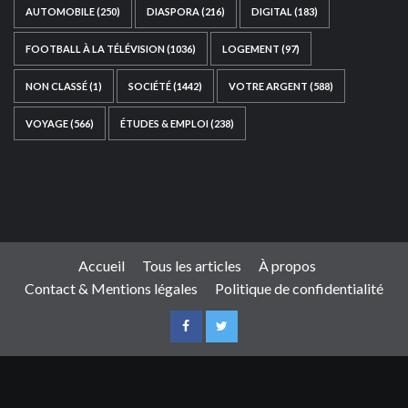
AUTOMOBILE
(250)
DIASPORA
(216)
DIGITAL
(183)
FOOTBALL À LA TÉLÉVISION
(1036)
LOGEMENT
(97)
NON CLASSÉ
(1)
SOCIÉTÉ
(1442)
VOTRE ARGENT
(588)
VOYAGE
(566)
ÉTUDES & EMPLOI
(238)
Ce site web a été développé par
TAIBOUNI WEB
SOLUTION
|
https://taibouniwebsolution.com
Accueil
Tous les articles
À propos
Contact & Mentions légales
Politique de confidentialité