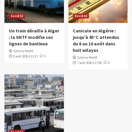
Société
Société
Un train déraille à Alger
Canicule en Algérie :
: la SNTF modifie ses
jusqu’à 45°C attendus
lignes de banlieue
du 8 au 10 août dans
huit wilayas
Sabrina Khelifi
8 août 2026 à 12:13
0
Sabrina Khelifi
7 août 2026 à 17:00
0