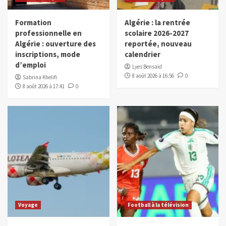
Formation
Algérie : la rentrée
professionnelle en
scolaire 2026-2027
Algérie : ouverture des
reportée, nouveau
inscriptions, mode
calendrier
d’emploi
Lyes Bensaïd
8 août 2026 à 16:56
0
Sabrina Khelifi
8 août 2026 à 17:41
0
Voyage
Football à la télévision