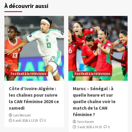
À découvrir aussi
Football à la télévision
Football à la télévision
Côte d’Ivoire-Algérie :
Maroc – Sénégal : à
les chaînes pour suivre
quelle heure et sur
la CAN féminine 2026 ce
quelle chaîne voir le
samedi
match de la CAN
féminine ?
Lyes Bensaïd
8 août 2026 à 13:29
0
Yanis Kacem
3 août 2026 à 14:35
0