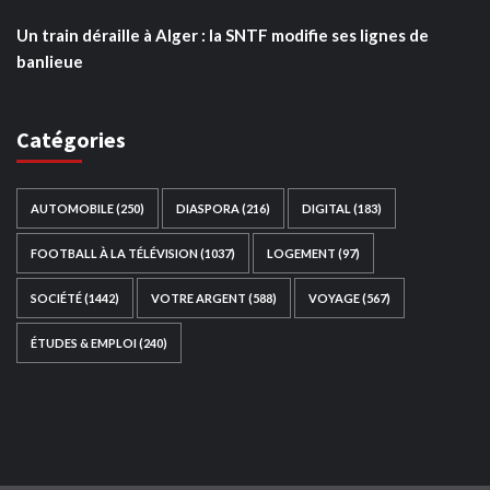
Un train déraille à Alger : la SNTF modifie ses lignes de
banlieue
Catégories
AUTOMOBILE
(250)
DIASPORA
(216)
DIGITAL
(183)
FOOTBALL À LA TÉLÉVISION
(1037)
LOGEMENT
(97)
SOCIÉTÉ
(1442)
VOTRE ARGENT
(588)
VOYAGE
(567)
ÉTUDES & EMPLOI
(240)
Ce site web a été développé par
TAIBOUNI WEB
SOLUTION
|
https://taibouniwebsolution.com