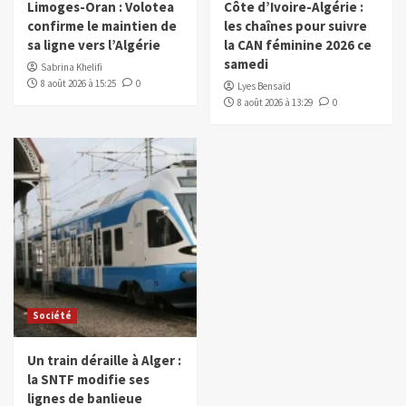
Limoges-Oran : Volotea
Côte d’Ivoire-Algérie :
confirme le maintien de
les chaînes pour suivre
sa ligne vers l’Algérie
la CAN féminine 2026 ce
samedi
Sabrina Khelifi
8 août 2026 à 15:25
0
Lyes Bensaïd
8 août 2026 à 13:29
0
Société
Un train déraille à Alger :
la SNTF modifie ses
lignes de banlieue