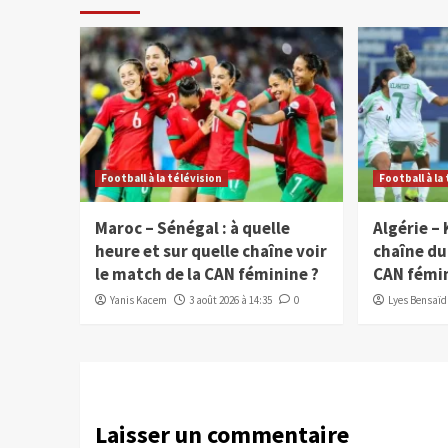
Football à la télévision
Football à la
Maroc – Sénégal : à quelle
Algérie – 
heure et sur quelle chaîne voir
chaîne du
le match de la CAN féminine ?
CAN fémi
Yanis Kacem
3 août 2026 à 14:35
0
Lyes Bensaïd
Laisser un commentaire