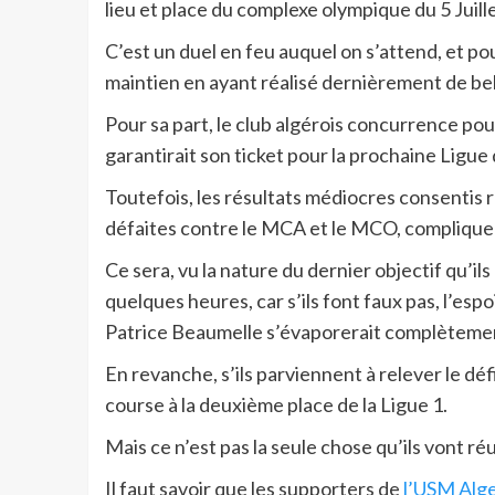
lieu et place du complexe olympique du 5 Juill
C’est un duel en feu auquel on s’attend, et pou
maintien en ayant réalisé dernièrement de be
Pour sa part, le club algérois concurrence pour
garantirait son ticket pour la prochaine Ligu
Toutefois, les résultats médiocres consenti
défaites contre le MCA et le MCO, compliquen
Ce sera, vu la nature du dernier objectif qu’il
quelques heures, car s’ils font faux pas, l’es
Patrice Beaumelle s’évaporerait complèteme
En revanche, s’ils parviennent à relever le déf
course à la deuxième place de la Ligue 1.
Mais ce n’est pas la seule chose qu’ils vont réus
Il faut savoir que les supporters de
l’USM Alg