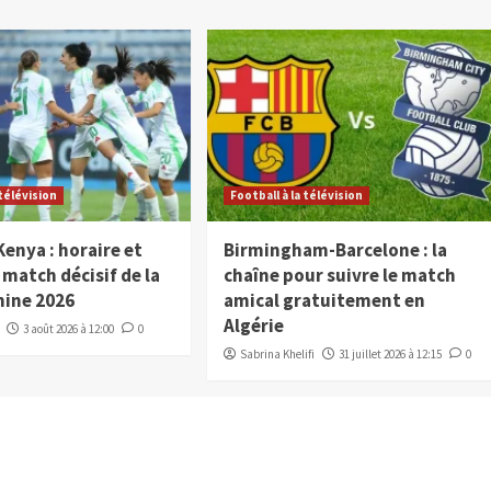
 télévision
Football à la télévision
Kenya : horaire et
Birmingham-Barcelone : la
 match décisif de la
chaîne pour suivre le match
nine 2026
amical gratuitement en
Algérie
3 août 2026 à 12:00
0
Sabrina Khelifi
31 juillet 2026 à 12:15
0