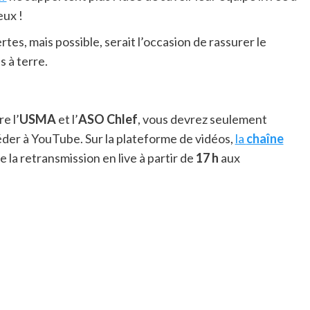
eux !
ertes, mais possible, serait l’occasion de rassurer le
 à terre.
e l’
USMA
et l’
ASO Chlef
, vous devrez seulement
éder à YouTube. Sur la plateforme de vidéos,
la
chaîne
e la retransmission en live à partir de
17 h
aux