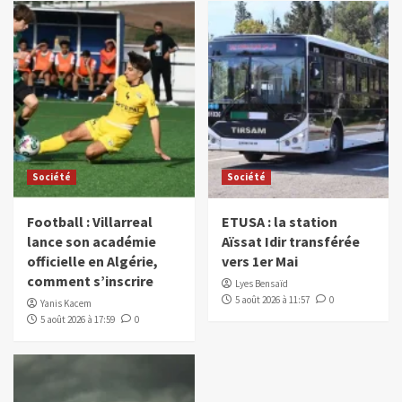
Société
Société
Football : Villarreal
ETUSA : la station
lance son académie
Aïssat Idir transférée
officielle en Algérie,
vers 1er Mai
comment s’inscrire
Lyes Bensaïd
5 août 2026 à 11:57
0
Yanis Kacem
5 août 2026 à 17:59
0