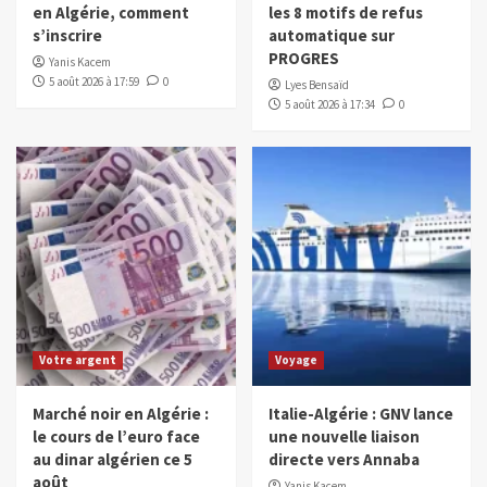
en Algérie, comment
les 8 motifs de refus
s’inscrire
automatique sur
PROGRES
Yanis Kacem
5 août 2026 à 17:59
0
Lyes Bensaïd
5 août 2026 à 17:34
0
Votre argent
Voyage
Marché noir en Algérie :
Italie-Algérie : GNV lance
le cours de l’euro face
une nouvelle liaison
au dinar algérien ce 5
directe vers Annaba
août
Yanis Kacem