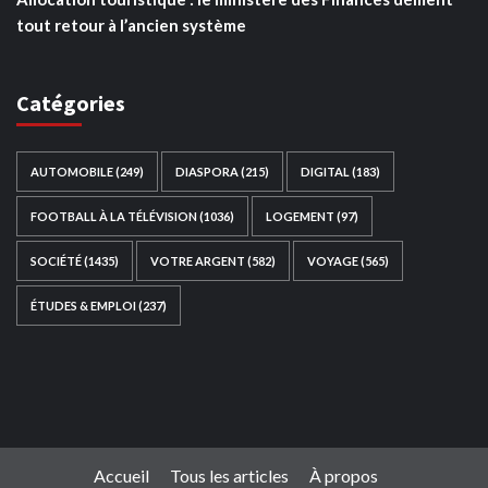
tout retour à l’ancien système
Catégories
AUTOMOBILE
(249)
DIASPORA
(215)
DIGITAL
(183)
FOOTBALL À LA TÉLÉVISION
(1036)
LOGEMENT
(97)
SOCIÉTÉ
(1435)
VOTRE ARGENT
(582)
VOYAGE
(565)
ÉTUDES & EMPLOI
(237)
Ce site web a été développé par
TAIBOUNI WEB
SOLUTION
|
https://taibouniwebsolution.com
Accueil
Tous les articles
À propos