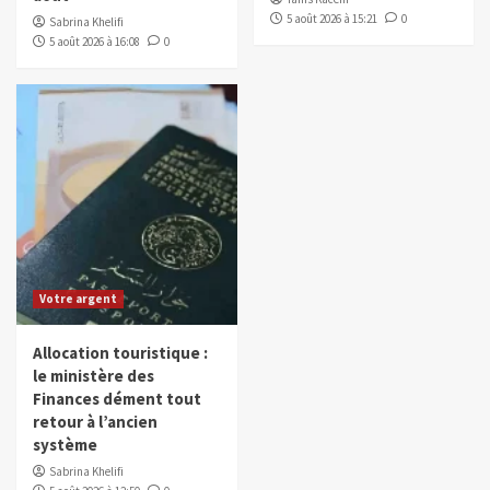
5 août 2026 à 15:21
0
Sabrina Khelifi
5 août 2026 à 16:08
0
Votre argent
Allocation touristique :
le ministère des
Finances dément tout
retour à l’ancien
système
Sabrina Khelifi