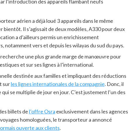
ar l’introduction des appareils flambant neufs
sporteur aérien a déjà loué 3 appareils dans le même
er bientôt. Il s’agissait de deux modèles, A330 pour deux
ocation a d’ailleurs permis un enrichissement
s, notamment vers et depuis les wilayas du sud du pays.
rie recherche une plus grande marge de manœuvre pour
mestiques et sur ses lignes à l’international.
lle destinée aux familles et impliquant des réductions
t sur
les lignes internationales de la compagnie
. Donc, il
ui se multiplie de jour en jour. C’est justement l’un des
es billets de
l’offre Osra
exclusivement dans les agences
e voyages homologuées, le transporteur a annoncé
sormais ouverte aux clients
.