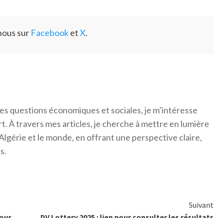
nous sur
Facebook
et
X
.
es questions économiques et sociales, je m’intéresse
ort. À travers mes articles, je cherche à mettre en lumière
Algérie et le monde, en offrant une perspective claire,
s.
Suivant
pour
DV Lottery 2025 : lien pour consulter les résultats