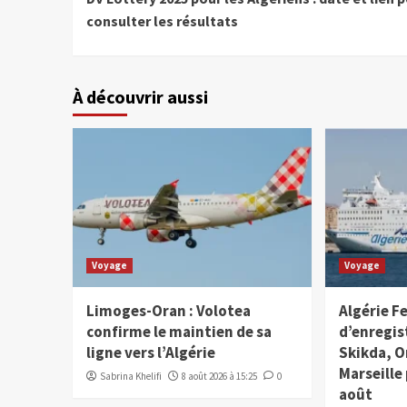
consulter les résultats
À découvrir aussi
Voyage
Voyage
Limoges-Oran : Volotea
Algérie Fe
confirme le maintien de sa
d’enregi
ligne vers l’Algérie
Skikda, O
Marseille 
Sabrina Khelifi
8 août 2026 à 15:25
0
août