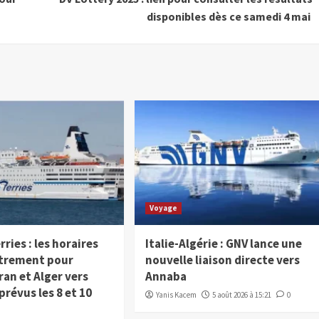
disponibles dès ce samedi 4 mai
Voyage
rries : les horaires
Italie-Algérie : GNV lance une
strement pour
nouvelle liaison directe vers
ran et Alger vers
Annaba
prévus les 8 et 10
Yanis Kacem
5 août 2026 à 15:21
0