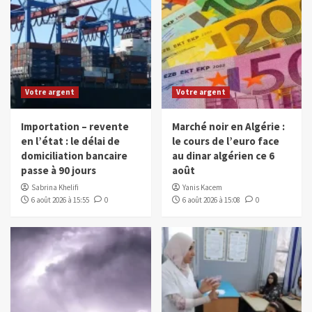
Votre argent
Votre argent
Importation – revente
Marché noir en Algérie :
en l’état : le délai de
le cours de l’euro face
domiciliation bancaire
au dinar algérien ce 6
passe à 90 jours
août
Sabrina Khelifi
Yanis Kacem
6 août 2026 à 15:55
0
6 août 2026 à 15:08
0