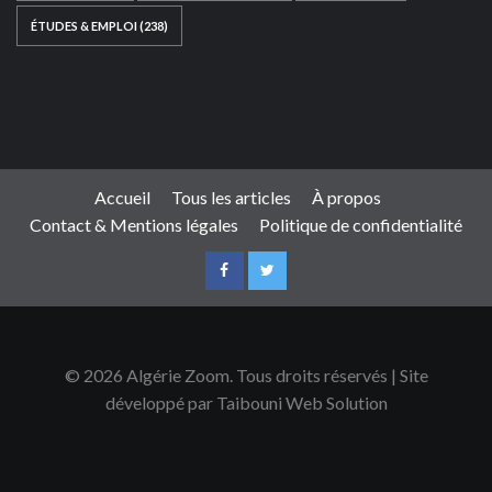
ÉTUDES & EMPLOI
(238)
Ce site web a été développé par
TAIBOUNI WEB
SOLUTION
|
https://taibouniwebsolution.com
Accueil
Tous les articles
À propos
Contact & Mentions légales
Politique de confidentialité
© 2026 Algérie Zoom. Tous droits réservés | Site
développé par Taibouni Web Solution