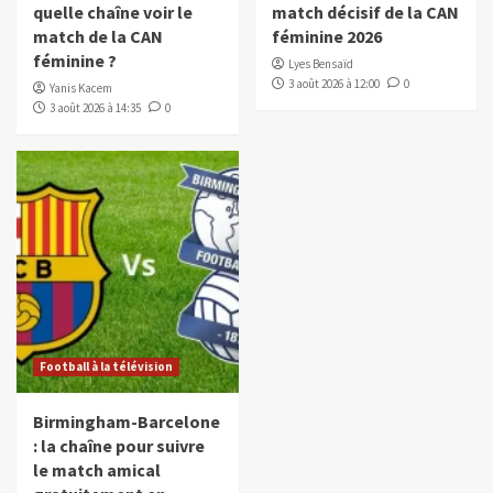
quelle chaîne voir le
match décisif de la CAN
match de la CAN
féminine 2026
féminine ?
Lyes Bensaïd
3 août 2026 à 12:00
0
Yanis Kacem
3 août 2026 à 14:35
0
Football à la télévision
Birmingham-Barcelone
: la chaîne pour suivre
le match amical