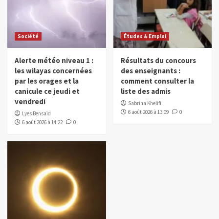
Société
Études & Emploi
Alerte météo niveau 1 :
Résultats du concours
les wilayas concernées
des enseignants :
par les orages et la
comment consulter la
canicule ce jeudi et
liste des admis
vendredi
Sabrina Khelifi
6 août 2026 à 13:09
0
Lyes Bensaïd
6 août 2026 à 14:22
0