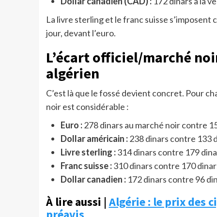
Dollar canadien (CAD) :
172 dinars à la ve
La livre sterling et le franc suisse s’imposent
jour, devant l’euro.
L’écart officiel/marché noir
algérien
C’est là que le fossé devient concret. Pour ch
noir est considérable :
Euro :
278 dinars au marché noir contre 15
Dollar américain :
238 dinars contre 133 d
Livre sterling :
314 dinars contre 179 dina
Franc suisse :
310 dinars contre 170 dinar
Dollar canadien :
172 dinars contre 96 din
À lire aussi |
Algérie : le prix des
préavis