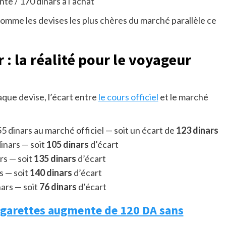
nte / 170 dinars à l’achat
 comme les devises les plus chères du marché parallèle ce
 : la réalité pour le voyageur
aque devise, l’écart entre
le cours officiel
et le marché
5 dinars au marché officiel — soit un écart de
123 dinars
inars — soit
105 dinars
d’écart
rs — soit
135 dinars
d’écart
s — soit
140 dinars
d’écart
ars — soit
76 dinars
d’écart
 cigarettes augmente de 120 DA sans