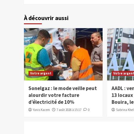
À découvrir aussi
Votre argent
Votre argen
Sonelgaz : le mode veille peut
AADL : ve
alourdir votre facture
13 locau
d’électricité de 10%
Bouira, le
Yanis Kacem
7 août 2026 à 15:17
0
Sabrina Kheli