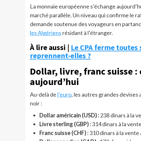
La monnaie européenne s’échange aujourd’h
marché parallèle. Un niveau qui confirme le r
demande soutenue des voyageurs en partance v
les Algériens
résidant à l’étranger.
À lire aussi |
Le CPA ferme toutes s
reprennent-elles ?
Dollar, livre, franc suisse 
aujourd’hui
Au-delà de
l’euro
, les autres grandes devises 
noir :
Dollar américain (USD) :
238 dinars à la ve
Livre sterling (GBP) :
314 dinars à la vente
Franc suisse (CHF) :
310 dinars à la vente 