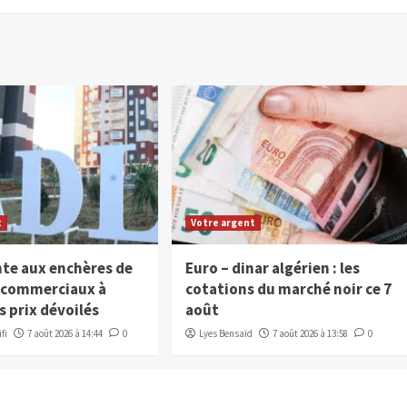
t
Votre argent
nte aux enchères de
Euro – dinar algérien : les
x commerciaux à
cotations du marché noir ce 7
s prix dévoilés
août
fi
7 août 2026 à 14:44
0
Lyes Bensaïd
7 août 2026 à 13:58
0