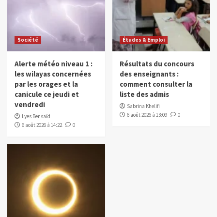
Société
Études & Emploi
Alerte météo niveau 1 :
Résultats du concours
les wilayas concernées
des enseignants :
par les orages et la
comment consulter la
canicule ce jeudi et
liste des admis
vendredi
Sabrina Khelifi
6 août 2026 à 13:09
0
Lyes Bensaïd
6 août 2026 à 14:22
0