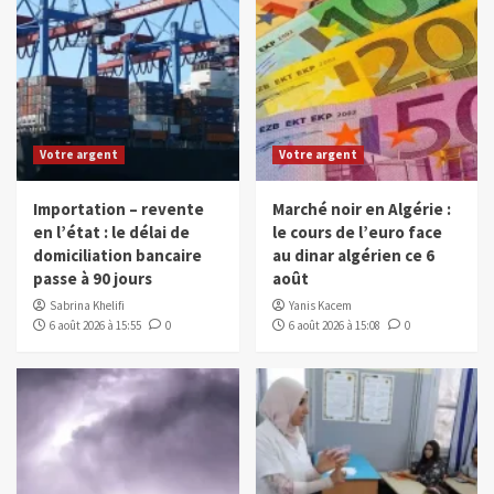
Votre argent
Votre argent
Importation – revente
Marché noir en Algérie :
en l’état : le délai de
le cours de l’euro face
domiciliation bancaire
au dinar algérien ce 6
passe à 90 jours
août
Sabrina Khelifi
Yanis Kacem
6 août 2026 à 15:55
0
6 août 2026 à 15:08
0