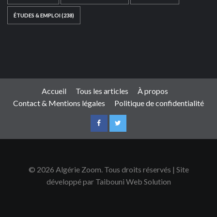
ÉTUDES & EMPLOI
(238)
Ce site web a été développé par
TAIBOUNI WEB
SOLUTION
|
https://taibouniwebsolution.com
Accueil
Tous les articles
À propos
Contact & Mentions légales
Politique de confidentialité
© 2026 Algérie Zoom. Tous droits réservés | Site
développé par Taibouni Web Solution