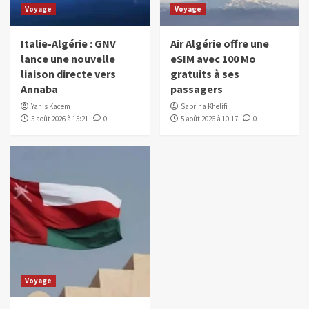
Voyage
Voyage
Italie-Algérie : GNV
Air Algérie offre une
lance une nouvelle
eSIM avec 100 Mo
liaison directe vers
gratuits à ses
Annaba
passagers
Yanis Kacem
Sabrina Khelifi
5 août 2026 à 15:21
0
5 août 2026 à 10:17
0
Voyage