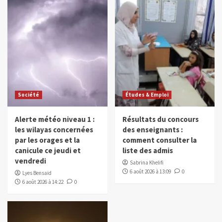
Société
Études & Emploi
Alerte météo niveau 1 :
Résultats du concours
les wilayas concernées
des enseignants :
par les orages et la
comment consulter la
canicule ce jeudi et
liste des admis
vendredi
Sabrina Khelifi
6 août 2026 à 13:09
0
Lyes Bensaïd
6 août 2026 à 14:22
0