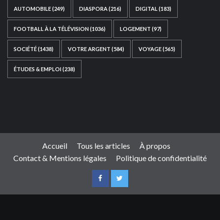
AUTOMOBILE
(249)
DIASPORA
(216)
DIGITAL
(183)
FOOTBALL À LA TÉLÉVISION
(1036)
LOGEMENT
(97)
SOCIÉTÉ
(1438)
VOTRE ARGENT
(584)
VOYAGE
(565)
ÉTUDES & EMPLOI
(238)
Ce site web a été développé par
TAIBOUNI WEB
SOLUTION
|
https://taibouniwebsolution.com
Accueil
Tous les articles
À propos
Contact & Mentions légales
Politique de confidentialité