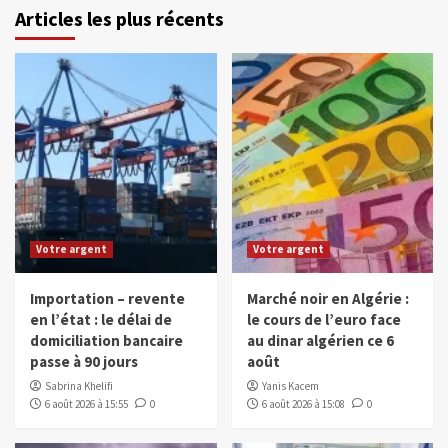
Articles les plus récents
Votre argent
Votre argent
Importation – revente
Marché noir en Algérie :
en l’état : le délai de
le cours de l’euro face
domiciliation bancaire
au dinar algérien ce 6
passe à 90 jours
août
Sabrina Khelifi
Yanis Kacem
6 août 2026 à 15:55
0
6 août 2026 à 15:08
0