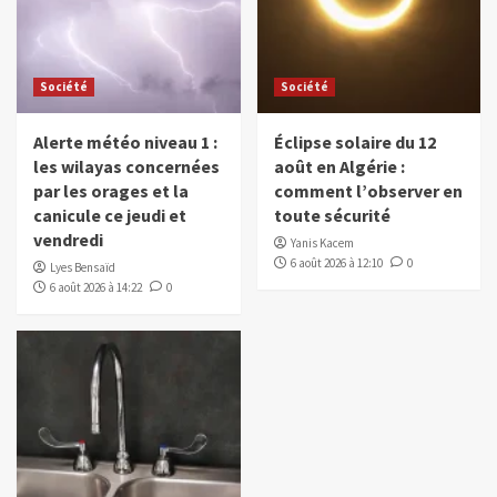
Société
Société
Alerte météo niveau 1 :
Éclipse solaire du 12
les wilayas concernées
août en Algérie :
par les orages et la
comment l’observer en
canicule ce jeudi et
toute sécurité
vendredi
Yanis Kacem
6 août 2026 à 12:10
0
Lyes Bensaïd
6 août 2026 à 14:22
0