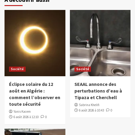
Société
Société
Éclipse solaire du 12
SEAAL annonce des
août en Algérie :
perturbations d’eau à
comment l’observer en
Tipaza et Cherchell
toute sécurité
Sabrina Khelifi
6 août 2026 à 10:43
0
Yanis Kacem
6 août 2026 à 12:10
0