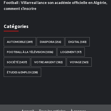
Football : Villarreal lance son académie officielle en Algérie,
comment s’inscrire
Catégories
AUTOMOBILE
(249)
DIASPORA
(216)
DIGITAL
(183)
FOOTBALL À LA TÉLÉVISION
(1036)
LOGEMENT
(97)
SOCIÉTÉ
(1437)
VOTRE ARGENT
(582)
VOYAGE
(565)
ÉTUDES & EMPLOI
(238)
Ce site web a été développé par
TAIBOUNI WEB
SOLUTION
|
https://taibouniwebsolution.com
Accueil
Tous les articles
À propos