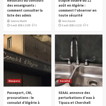
Résultats du concours
Éclipse solaire du 12
des enseignants :
août en Algérie :
comment consulter la
comment l’observer en
liste des admis
toute sécurité
Sabrina Khelifi
Yanis Kacem
6 août 2026 à 13:09
0
6 août 2026 à 12:10
0
Diaspora
Société
Passeport, CNI,
SEAAL annonce des
procurations : le
perturbations d’eau à
consulat d’Algérie à
Tipaza et Cherchell