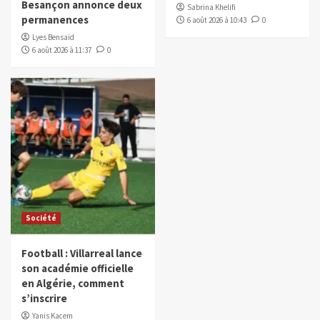
Besançon annonce deux
Sabrina Khelifi
permanences
6 août 2026 à 10:43
0
Lyes Bensaïd
6 août 2026 à 11:37
0
Société
Football : Villarreal lance
son académie officielle
en Algérie, comment
s’inscrire
Yanis Kacem