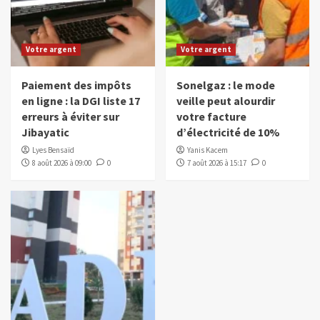
Votre argent
Votre argent
Paiement des impôts
Sonelgaz : le mode
en ligne : la DGI liste 17
veille peut alourdir
erreurs à éviter sur
votre facture
Jibayatic
d’électricité de 10%
Lyes Bensaïd
Yanis Kacem
8 août 2026 à 09:00
0
7 août 2026 à 15:17
0