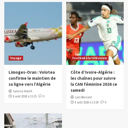
Voyage
Football à la télévision
Limoges-Oran : Volotea
Côte d’Ivoire-Algérie :
confirme le maintien de
les chaînes pour suivre
sa ligne vers l’Algérie
la CAN féminine 2026 ce
samedi
Sabrina Khelifi
8 août 2026 à 15:25
0
Lyes Bensaïd
8 août 2026 à 13:29
0