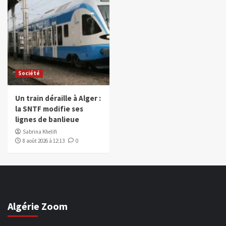
Société
Un train déraille à Alger :
la SNTF modifie ses
lignes de banlieue
Sabrina Khelifi
8 août 2026 à 12:13
0
Algérie Zoom