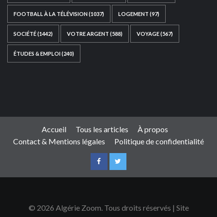
FOOTBALL À LA TÉLÉVISION
(1037)
LOGEMENT
(97)
SOCIÉTÉ
(1442)
VOTRE ARGENT
(588)
VOYAGE
(567)
ÉTUDES & EMPLOI
(240)
Ce site web a été développé par
TAIBOUNI WEB
SOLUTION
|
https://taibouniwebsolution.com
Accueil
Tous les articles
À propos
Contact & Mentions légales
Politique de confidentialité
© 2026 Algérie Zoom. Tous droits réservés | Site