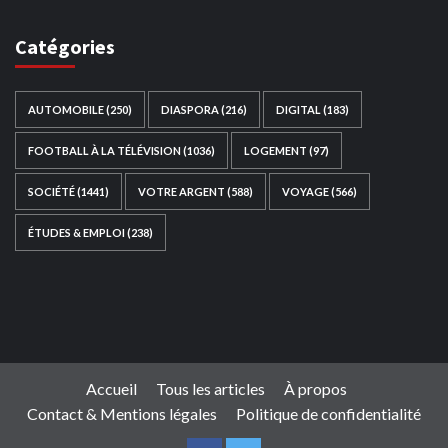
Catégories
AUTOMOBILE
(250)
DIASPORA
(216)
DIGITAL
(183)
FOOTBALL À LA TÉLÉVISION
(1036)
LOGEMENT
(97)
SOCIÉTÉ
(1441)
VOTRE ARGENT
(588)
VOYAGE
(566)
ÉTUDES & EMPLOI
(238)
Ce site web a été développé par
TAIBOUNI WEB
SOLUTION
|
https://taibouniwebsolution.com
Accueil
Tous les articles
À propos
Contact & Mentions légales
Politique de confidentialité