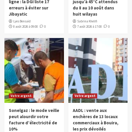
ligne : la DGI liste 17
jusqu’à 45°C attendus
erreurs à éviter sur
du 8 au 10 août dans
Jibayatic
huit wilayas
Lyes Bensaïd
Sabrina Khelifi
8 août 2026 à 09:00
0
7 août 2026 à 17:00
0
Votre argent
Votre argent
Sonelgaz : le mode veille
AADL : vente aux
peut alourdir votre
enchères de 13 locaux
facture d’électricité de
commerciaux à Bouira,
10%
les prix dévoilés