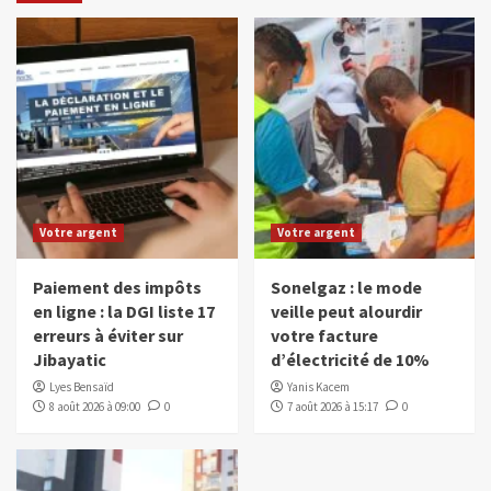
Votre argent
Votre argent
Paiement des impôts
Sonelgaz : le mode
en ligne : la DGI liste 17
veille peut alourdir
erreurs à éviter sur
votre facture
Jibayatic
d’électricité de 10%
Lyes Bensaïd
Yanis Kacem
8 août 2026 à 09:00
0
7 août 2026 à 15:17
0