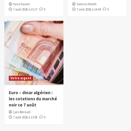
Yanis Kacem
Sabrina Khelifi
7 août 2026 à 15:17
0
7 août 2026 à 14:44
0
Votre argent
Euro – dinar algérien :
les cotations du marché
noir ce 7 août
Lyes Bensaïd
7 août 2026 à 13:58
0