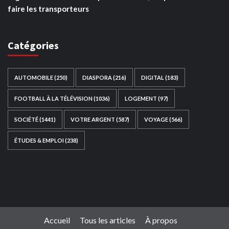
faire les transporteurs
Catégories
AUTOMOBILE
(250)
DIASPORA
(216)
DIGITAL
(183)
FOOTBALL À LA TÉLÉVISION
(1036)
LOGEMENT
(97)
SOCIÉTÉ
(1441)
VOTRE ARGENT
(587)
VOYAGE
(566)
ÉTUDES & EMPLOI
(238)
Ce site web a été développé par
TAIBOUNI WEB
SOLUTION
|
https://taibouniwebsolution.com
Accueil
Tous les articles
À propos