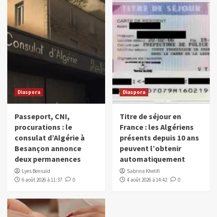
Diaspora
Diaspora
Passeport, CNI,
Titre de séjour en
procurations : le
France : les Algériens
consulat d’Algérie à
présents depuis 10 ans
Besançon annonce
peuvent l’obtenir
deux permanences
automatiquement
Lyes Bensaïd
Sabrina Khelifi
6 août 2026 à 11:37
0
4 août 2026 à 14:42
0