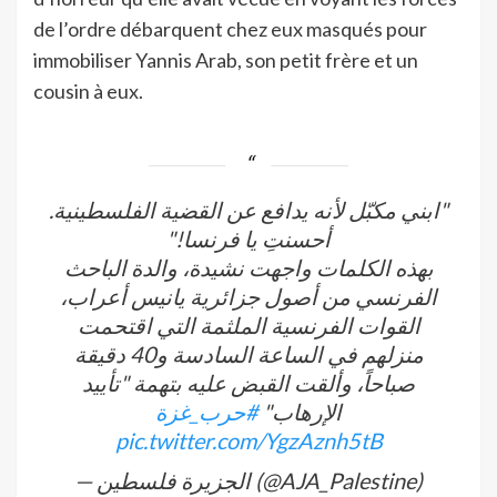
de l’ordre débarquent chez eux masqués pour
immobiliser Yannis Arab, son petit frère et un
cousin à eux.
"ابني مكبّل لأنه يدافع عن القضية الفلسطينية.
أحسنتِ يا فرنسا!"
بهذه الكلمات واجهت نشيدة، والدة الباحث
الفرنسي من أصول جزائرية يانيس أعراب،
القوات الفرنسية الملثمة التي اقتحمت
منزلهم في الساعة السادسة و40 دقيقة
صباحاً، وألقت القبض عليه بتهمة "تأييد
الإرهاب"
#حرب_غزة
pic.twitter.com/YgzAznh5tB
— الجزيرة فلسطين (@AJA_Palestine)