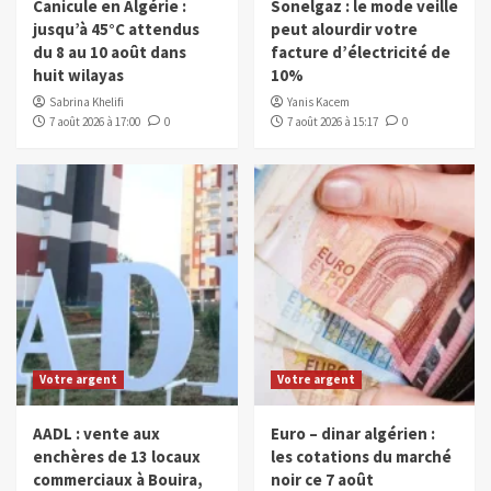
Canicule en Algérie :
Sonelgaz : le mode veille
jusqu’à 45°C attendus
peut alourdir votre
du 8 au 10 août dans
facture d’électricité de
huit wilayas
10%
Sabrina Khelifi
Yanis Kacem
7 août 2026 à 17:00
0
7 août 2026 à 15:17
0
Votre argent
Votre argent
AADL : vente aux
Euro – dinar algérien :
enchères de 13 locaux
les cotations du marché
commerciaux à Bouira,
noir ce 7 août