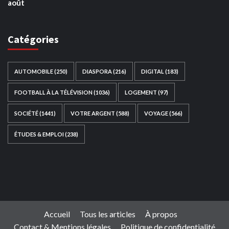
août
Catégories
AUTOMOBILE
(250)
DIASPORA
(216)
DIGITAL
(183)
FOOTBALL À LA TÉLÉVISION
(1036)
LOGEMENT
(97)
SOCIÉTÉ
(1441)
VOTRE ARGENT
(588)
VOYAGE
(566)
ÉTUDES & EMPLOI
(238)
Ce site web a été développé par
TAIBOUNI WEB
SOLUTION
|
https://taibouniwebsolution.com
Accueil
Tous les articles
À propos
Contact & Mentions légales
Politique de confidentialité