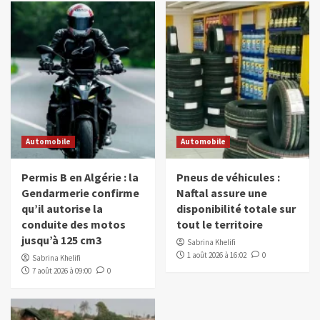
Automobile
Automobile
Permis B en Algérie : la
Pneus de véhicules :
Gendarmerie confirme
Naftal assure une
qu’il autorise la
disponibilité totale sur
conduite des motos
tout le territoire
jusqu’à 125 cm3
Sabrina Khelifi
1 août 2026 à 16:02
0
Sabrina Khelifi
7 août 2026 à 09:00
0