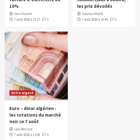
10%
les prix dévoilés
Yanis Kacem
Sabrina Khelifi
7 août 2026 à 15:17
0
7 août 2026 à 14:44
0
Votre argent
Euro – dinar algérien :
les cotations du marché
noir ce 7 août
Lyes Bensaïd
7 août 2026 à 13:58
0