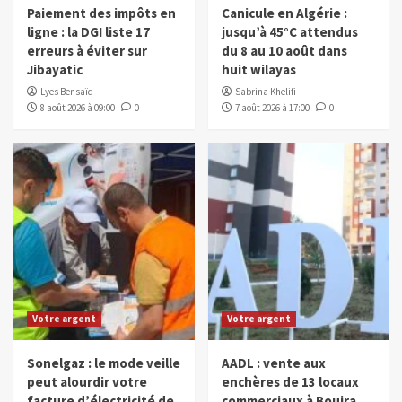
Paiement des impôts en
Canicule en Algérie :
ligne : la DGI liste 17
jusqu’à 45°C attendus
erreurs à éviter sur
du 8 au 10 août dans
Jibayatic
huit wilayas
Lyes Bensaïd
Sabrina Khelifi
8 août 2026 à 09:00
0
7 août 2026 à 17:00
0
Votre argent
Votre argent
Sonelgaz : le mode veille
AADL : vente aux
peut alourdir votre
enchères de 13 locaux
facture d’électricité de
commerciaux à Bouira,