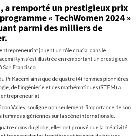
 a remporté un prestigieux prix
au programme « TechWomen 2024 »
uant parmi des milliers de
r.
entrepreneuriat jouent un rôle crucial dans le
emi Rym s’est illustrée en remportant un prestigieux
 San Francisco.
du Pr Kacemi ainsi que de quatre (4) femmes pionnières
logie, de l’ingénierie et des mathématiques (STEM) a
n entrepreneuriat.
ilicon Valley, souligne non seulement l’importance de son
es femmes algériennes sur la scène internationale.
uatre coins du globe, elles ont prouvé que la créativité
nt transcender les frontières et inspirer de futures