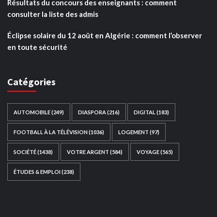
Résultats du concours des enseignants : comment
consulter la liste des admis
Éclipse solaire du 12 août en Algérie : comment l’observer
en toute sécurité
Catégories
AUTOMOBILE
(249)
DIASPORA
(216)
DIGITAL
(183)
FOOTBALL À LA TÉLÉVISION
(1036)
LOGEMENT
(97)
SOCIÉTÉ
(1438)
VOTRE ARGENT
(584)
VOYAGE
(565)
ÉTUDES & EMPLOI
(238)
Ce site web a été développé par
TAIBOUNI WEB
SOLUTION
|
https://taibouniwebsolution.com