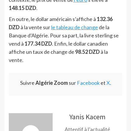
148.15 DZD
.
En outre, le dollar américain s’affiche à
132.36
DZD
à la vente sur
le tableau de change
de la
Banque d’Algérie. Pour sa part, la livre sterling se
vend à
177.34 DZD
. Enfin, le dollar canadien
affiche un taux de change de
98.52 DZD
à la
vente.
Suivre
Algérie Zoom
sur
Facebook
et
X
.
Yanis Kacem
Attentif à l’actualité