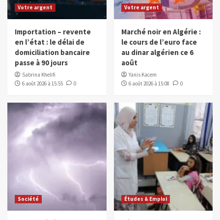
Votre argent
Votre argent
Importation – revente
Marché noir en Algérie :
en l’état : le délai de
le cours de l’euro face
domiciliation bancaire
au dinar algérien ce 6
passe à 90 jours
août
Sabrina Khelifi
Yanis Kacem
6 août 2026 à 15:55
0
6 août 2026 à 15:08
0
Société
Études & Emploi