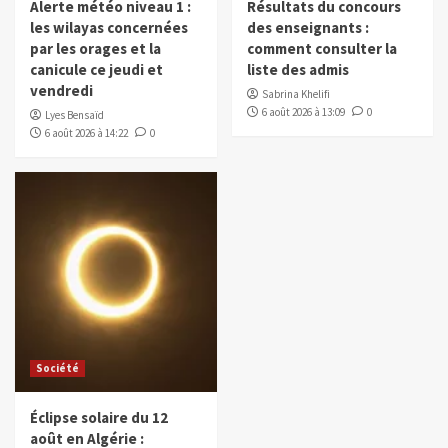
Alerte météo niveau 1 :
Résultats du concours
les wilayas concernées
des enseignants :
par les orages et la
comment consulter la
canicule ce jeudi et
liste des admis
vendredi
Sabrina Khelifi
6 août 2026 à 13:09
0
Lyes Bensaïd
6 août 2026 à 14:22
0
Société
Éclipse solaire du 12
août en Algérie :