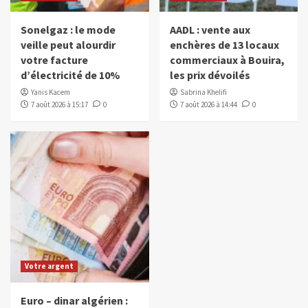
Sonelgaz : le mode
AADL : vente aux
veille peut alourdir
enchères de 13 locaux
votre facture
commerciaux à Bouira,
d’électricité de 10%
les prix dévoilés
Yanis Kacem
Sabrina Khelifi
7 août 2026 à 15:17
0
7 août 2026 à 14:44
0
Votre argent
Euro – dinar algérien :