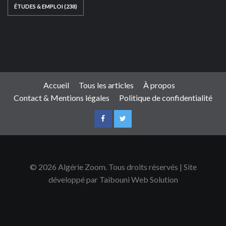
ÉTUDES & EMPLOI
(238)
Ce site web a été développé par
TAIBOUNI WEB
SOLUTION
|
https://taibouniwebsolution.com
Accueil
Tous les articles
À propos
Contact & Mentions légales
Politique de confidentialité
© 2026 Algérie Zoom. Tous droits réservés | Site
développé par Taibouni Web Solution