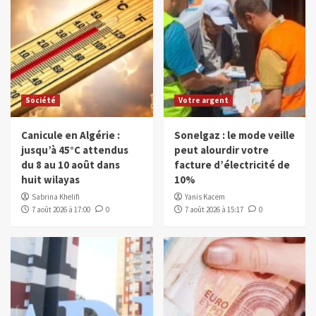
Société
Votre argent
Canicule en Algérie :
Sonelgaz : le mode veille
jusqu’à 45°C attendus
peut alourdir votre
du 8 au 10 août dans
facture d’électricité de
huit wilayas
10%
Sabrina Khelifi
Yanis Kacem
7 août 2026 à 17:00
0
7 août 2026 à 15:17
0