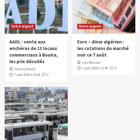
Votre argent
Votre argent
AADL : vente aux
Euro – dinar algérien :
enchères de 13 locaux
les cotations du marché
commerciaux à Bouira,
noir ce 7 août
les prix dévoilés
Lyes Bensaïd
7 août 2026 à 13:58
0
Sabrina Khelifi
7 août 2026 à 14:44
0