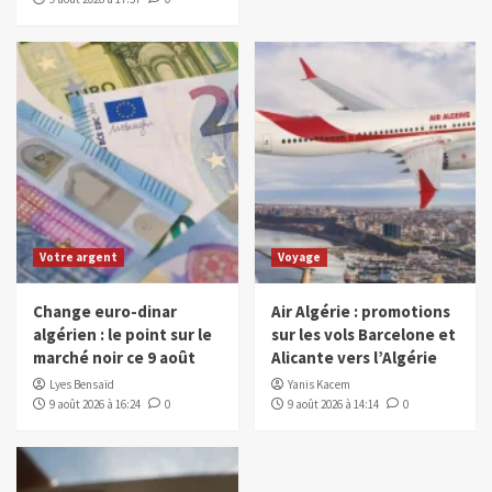
Votre argent
Voyage
Change euro-dinar
Air Algérie : promotions
algérien : le point sur le
sur les vols Barcelone et
marché noir ce 9 août
Alicante vers l’Algérie
Lyes Bensaïd
Yanis Kacem
9 août 2026 à 16:24
0
9 août 2026 à 14:14
0