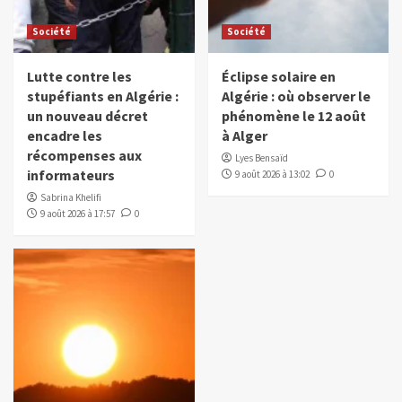
Société
Société
Lutte contre les
Éclipse solaire en
stupéfiants en Algérie :
Algérie : où observer le
un nouveau décret
phénomène le 12 août
encadre les
à Alger
récompenses aux
Lyes Bensaïd
informateurs
9 août 2026 à 13:02
0
Sabrina Khelifi
9 août 2026 à 17:57
0