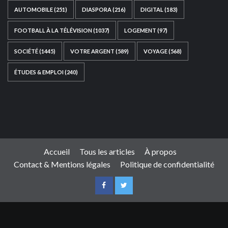
AUTOMOBILE
(251)
DIASPORA
(216)
DIGITAL
(183)
FOOTBALL À LA TÉLÉVISION
(1037)
LOGEMENT
(97)
SOCIÉTÉ
(1445)
VOTRE ARGENT
(589)
VOYAGE
(568)
ÉTUDES & EMPLOI
(240)
Ce site web a été développé par
TAIBOUNI WEB
SOLUTION
|
https://taibouniwebsolution.com
Accueil
Tous les articles
À propos
Contact & Mentions légales
Politique de confidentialité