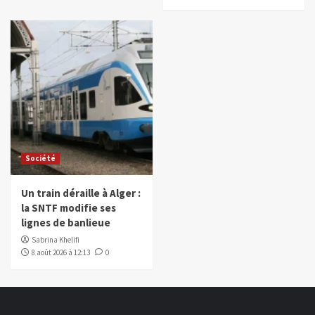
Société
Un train déraille à Alger :
la SNTF modifie ses
lignes de banlieue
Sabrina Khelifi
8 août 2026 à 12:13
0