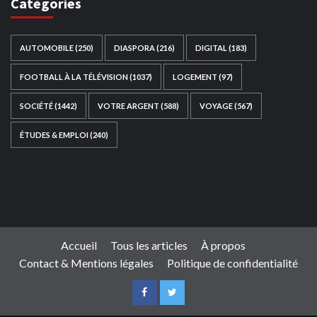
Catégories
AUTOMOBILE
(250)
DIASPORA
(216)
DIGITAL
(183)
FOOTBALL À LA TÉLÉVISION
(1037)
LOGEMENT
(97)
SOCIÉTÉ
(1442)
VOTRE ARGENT
(588)
VOYAGE
(567)
ÉTUDES & EMPLOI
(240)
Ce site web a été développé par
TAIBOUNI WEB
SOLUTION
|
https://taibouniwebsolution.com
Accueil
Tous les articles
À propos
Contact & Mentions légales
Politique de confidentialité