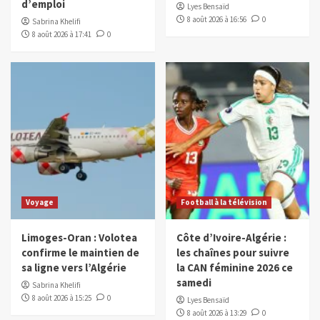
d’emploi
Lyes Bensaïd
8 août 2026 à 16:56
0
Sabrina Khelifi
8 août 2026 à 17:41
0
Voyage
Football à la télévision
Limoges-Oran : Volotea
Côte d’Ivoire-Algérie :
confirme le maintien de
les chaînes pour suivre
sa ligne vers l’Algérie
la CAN féminine 2026 ce
samedi
Sabrina Khelifi
8 août 2026 à 15:25
0
Lyes Bensaïd
8 août 2026 à 13:29
0