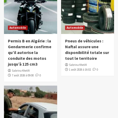
Automobile
Automobile
Permis B en Algérie : la
Pneus de véhicules :
Gendarmerie confirme
Naftal assure une
qu’il autorise la
disponibilité totale sur
conduite des motos
tout le territoire
jusqu’à 125 cm3
Sabrina Khelifi
1 août 2026 à 16:02
0
Sabrina Khelifi
7 août 2026 à 09:00
0