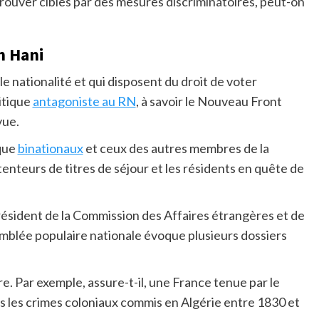
ouver ciblés par des mesures discriminatoires, peut-on
n Hani
e nationalité et qui disposent du droit de voter
itique
antagoniste au RN
, à savoir le Nouveau Front
vue.
 que
binationaux
et ceux des autres membres de la
tenteurs de titres de séjour et les résidents en quête de
président de la Commission des Affaires étrangères et de
emblée populaire nationale évoque plusieurs dossiers
ire. Par exemple, assure-t-il, une France tenue par le
 les crimes coloniaux commis en Algérie entre 1830 et