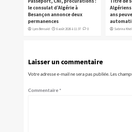
Passeport, CNI, procurations :
Titre de s
le consulat d’Algérie à
Algériens
Besançon annonce deux
ans peuve
permanences
automat
Lyes Bensaïd
6 août 2026 à 11:37
0
Sabrina Kheli
Laisser un commentaire
Votre adresse e-mail ne sera pas publiée.
Les champs
Commentaire
*