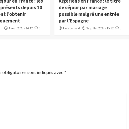
éjour en France : les
Algériens en France : le titre
 présents depuis 10
de séjour par mariage
nt l’obtenir
possible malgré une entrée
iquement
par l’Espagne
fi
4 août 2026 à 14:42
0
Lyes Bensaïd
27 juillet 2026 à 15:12
0
 obligatoires sont indiqués avec
*