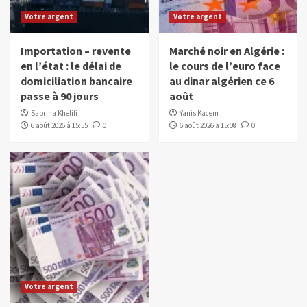
Votre argent
Votre argent
Importation – revente
Marché noir en Algérie :
en l’état : le délai de
le cours de l’euro face
domiciliation bancaire
au dinar algérien ce 6
passe à 90 jours
août
Sabrina Khelifi
Yanis Kacem
6 août 2026 à 15:55
0
6 août 2026 à 15:08
0
Votre argent