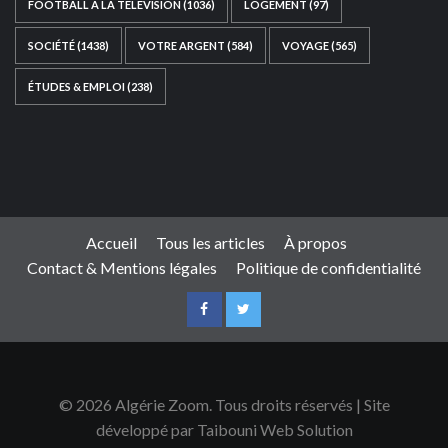
FOOTBALL À LA TÉLÉVISION
(1036)
LOGEMENT
(97)
SOCIÉTÉ
(1438)
VOTRE ARGENT
(584)
VOYAGE
(565)
ÉTUDES & EMPLOI
(238)
Ce site web a été développé par
TAIBOUNI WEB
SOLUTION
|
https://taibouniwebsolution.com
Accueil
Tous les articles
À propos
Contact & Mentions légales
Politique de confidentialité
© 2026 Algérie Zoom. Tous droits réservés | Site
développé par Taibouni Web Solution