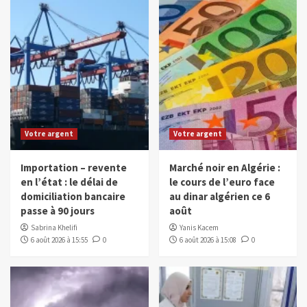
Votre argent
Votre argent
Importation – revente
Marché noir en Algérie :
en l’état : le délai de
le cours de l’euro face
domiciliation bancaire
au dinar algérien ce 6
passe à 90 jours
août
Sabrina Khelifi
Yanis Kacem
6 août 2026 à 15:55
0
6 août 2026 à 15:08
0