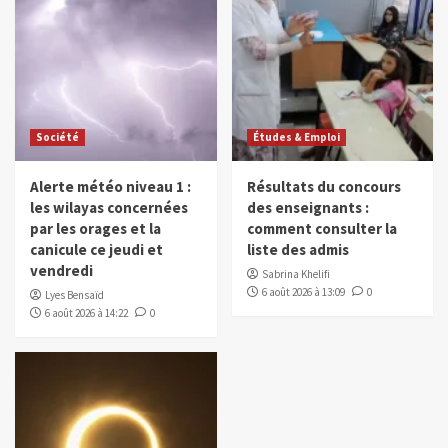
Société
Études & Emploi
Alerte météo niveau 1 :
Résultats du concours
les wilayas concernées
des enseignants :
par les orages et la
comment consulter la
canicule ce jeudi et
liste des admis
vendredi
Sabrina Khelifi
6 août 2026 à 13:09
0
Lyes Bensaïd
6 août 2026 à 14:22
0